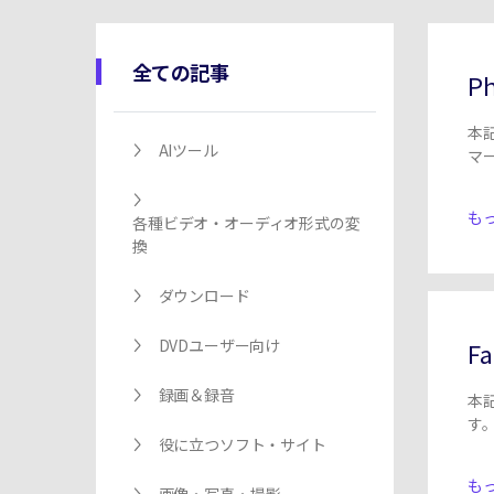
ToMoviee AI
オールインワンAI生成プラットフォーム
全ての記事
P
本
AIツール
マ
ぜ
もっ
各種ビデオ・オーディオ形式の変
換
ダウンロード
DVDユーザー向け
F
録画＆録音
本
す
役に立つソフト・サイト
もっ