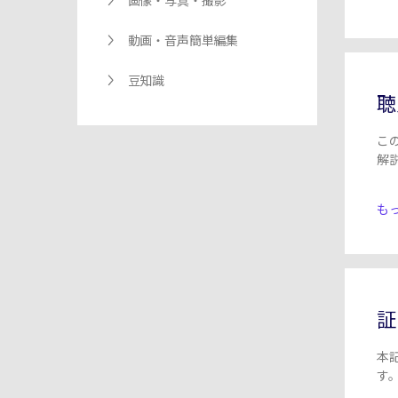
画像・写真・撮影
動画・音声簡単編集
豆知識
聴
こ
解
もっ
証
本
す