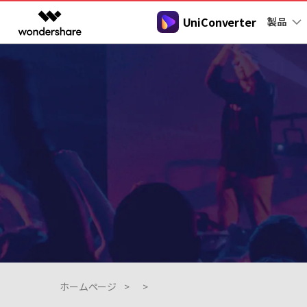
UniConverter
製品
製品
AIGCサービス
概要
ソリューシ
動画変換
New
サポートセンター
動画編集＆変換
作図＆製図
PDF ソリ
法人向け
音声をテキストに
操作ガイド
音声ファイルや動画ファイルを正
多機能ビデオ処理
Filmora
EdrawMax
PDFeleme
学生・教員向け
Windowsユーザー向
確かつ便利にテキストに変換
動画編集ソフト
ベクタードローソフト
代理店募集
Macユーザー向け
UniConverter
EdrawMind
Hot
動画変換ソフト
マインドマップソフト
ガイドビデオ
動画変換
パートナープログ
DVD Memory
ラム
【簡単】複数の動画ファイルを
DVD作成ソフト
様々なデバイス用に高速変換
DemoCreator
画面録画ソフト
Media.io
AI動画・画像・音楽ジェネレーター
SelfyzAI
ホームページ
>
>
AI動画・画像編集アプリ