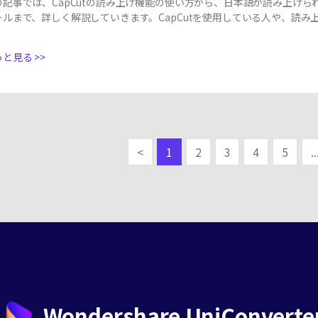
の記事では、CapCutの読み上げ機能の使い方から、日本語が読み上げ
ールまで、詳しく解説していきます。CapCutを使用している人や、読
と見る >>
<
1
2
3
4
5
..
Wondershare UniConverte