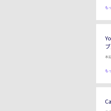
もっ
Y
ブ
本
もっ
C