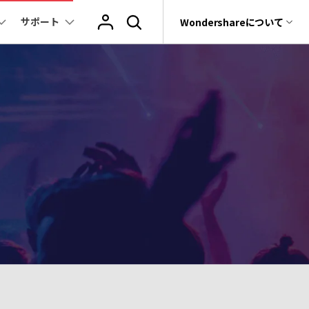
サポート
サポート
Wondershareについて
ィリティ
会社情報
音声/動画
教育現場で活用
バージョン履歴
復元・バックアップ
データ復元・転送
法人様向けお問い合わせ窓口
動画関連のコツ
YouTube関連
動画・音声変換 >
プレーヤー >
rit
Dr.Fone
パートナープログラム
動画・音楽変換
元ソフト
活用シーン
Recoverit
動画ダウンロード
動画・音声圧縮 >
動画・音声結合 >
Wondershareについて
t
真・ファイル修復ソフト
動画圧縮
サポートセンター
動画・音声編集 >
音声をテキストに >
e
フォン管理ソフト
もっと見る >>
その他の機能 >
録画・録音 >
Trans
のデータ転送ソフト
DVD・CD作成 >
fe
全を守るアプリ