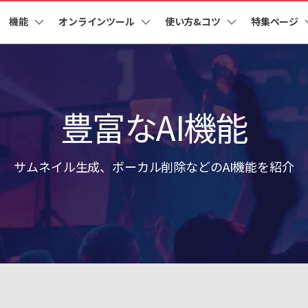
機能
オンラインツール
使い方&コツ
特集ページ
法人・教育・パートナー
企業情報
プラン＆価格
ョン
ユーテ
会社概要
AI 機能
New
動作環境
創業者メッセージ
UniConverter-動画変換ソフト
ューション
PDF編集
作図＆製図
動画編集＆変換
データ
オンライン動画圧縮ツール
ソフト
豊富なAI機能
採用情報
AI動画補正 >
AI 画像補正 >
UniConverter Windows版
nt
PDFelement
EdrawMind
Filmora
Recove
動画・画像の無料圧縮
け
PDF編集ソフト
データ復
お問い合わせ
EdrawMax
UniConverter
テキスト読み上げ >
シーン検出 >
UniConverter Mac版
PDFelement Cloud
Repairi
Hot
電子署名とクラウドサービス
動画・写
サムネイル生成、ボーカル削除などのAI機能を紹介
ハイライト自動検出
透かし編集 >
オンライン動画変換ツール
HiPDF
Dr.Fon
>
PDF編集オンラインツール
スマート
動画・音声・画像の無料変換
Mobile
ボーカルリムーバー
ボイスチェンジャー
スマホ間
>
>
FamiSa
子供の安
もっと見る >