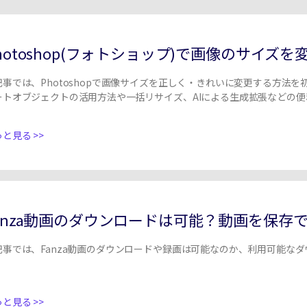
hotoshop(フォトショップ)で画像のサイズ
Wondershare製品一覧
記事では、Photoshopで画像サイズを正しく・きれいに変更する方法
ートオブジェクトの活用方法や一括リサイズ、AIによる生成拡張などの
ひ最後までご覧ください。
と見る >>
anza動画のダウンロードは可能？動画を保存
記事では、Fanza動画のダウンロードや録画は可能なのか、利用可能な
。
と見る >>