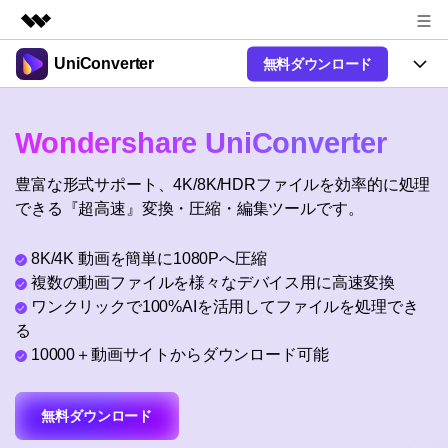
UniConverter
無料ダウンロード
製品
AIGCサービス
製品
法人・教育・パートナー
Wondershare UniConverter
ユーティリティ
概要
UniConverter-動画変換ソフト
機能
企業情報
豊富な形式サポート、4K/8K/HDRファイルを効率的に処理
ソリューション
New
UniConverter Windows版
できる『超高速』変換・圧縮・編集ツールです。
オンラインツール
プラン＆価格
音声をテキストに
音声ファイルや動画ファイルを正
UniConverter Mac版
New
8K/4K 動画を簡単に1080Pへ圧縮
確かつ便利にテキストに変換
Ver17へアップグレード
サポート
オンライン動画圧縮ツール
複数の動画ファイルを様々なデバイス用に高速変換
動画・画像の無料圧縮
ワンクリックで100%AIを活用してファイルを処理でき
使い方&コツ
Hot
る
動画変換
10000＋動画サイトからダウンロード可能
【簡単】複数の動画ファイルを
操作ガイド
特集ページ
Hot
様々なデバイス用に高速変換
オンライン動画変換ツール
動画関連のコツ
サポート
動画・音声・画像の無料変換
無料ダウンロード
AI 機能