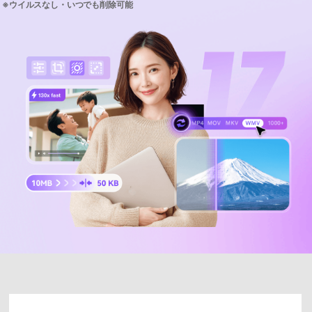
サポートセンター
購入
購入
ログイン
音声/動画
動作環境
search
バージョン履歴