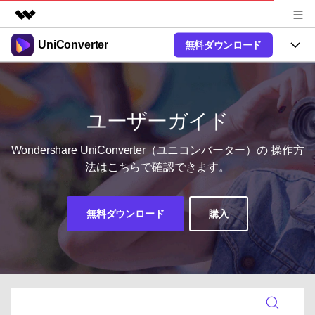
UniConverter
無料ダウンロード
製品
AIGCサービス
製品
法人・教育・パートナー
ユーティリティ
概要
UniConverter-動画変換ソフト
機能
ユーザーガイド
企業情報
ソリューション
New
UniConverter Windows版
オンラインツール
Wondershare UniConverter（ユニコンバーター）の
操作方
プラン＆価格
音声をテキストに
法はこちらで確認できます。
音声ファイルや動画ファイルを正
UniConverter Mac版
New
確かつ便利にテキストに変換
Ver17へアップグレード
サポート
オンライン動画圧縮ツール
動画・画像の無料圧縮
無料ダウンロード
購入
使い方&コツ
Hot
動画変換
【簡単】複数の動画ファイルを
操作ガイド
特集ページ
Hot
様々なデバイス用に高速変換
オンライン動画変換ツール
動画関連のコツ
サポート
動画・音声・画像の無料変換
AI 機能