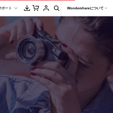
サポート
サポート
Wondershareについて
ィリティ
会社情報
音声/動画
教育現場で活用
バージョン履歴
復元・バックアップ
データ復元・転送
法人様向けお問い合わせ窓口
動画関連のコツ
YouTube関連
動画・音声変換 >
プレーヤー >
it
Dr.Fone
パートナープログラム
動画・音楽変換
元ソフト
活用シーン
Recoverit
動画ダウンロード
Wondershareについて
動画・音声圧縮 >
動画・音声結合 >
真・ファイル修復ソフト
動画圧縮
サポートセンター
動画・音声編集 >
音声をテキストに >
フォン管理ソフト
もっと見る >>
その他の機能 >
録画・録音 >
Trans
のデータ転送ソフト
DVD・CD作成 >
fe
全を守るアプリ