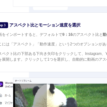
アスペクト比とモーション速度を選択
ep 3
画をインポートすると、デフォルトで
9：16
のアスペクト比と
動
こには「アスペクト」「動作速度」という2つのオプションがあ
スペクト比の下部ある下向き矢印をクリックして、Instagram、Yo
を展開します。クリックして1つを選択し、自動的に動画のアス
。