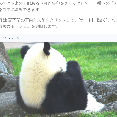
スペクト比の下部ある下向き矢印をクリックして、一番下の「
を自由に調整できます。
動作速度]下部の下向き矢印をクリックして、[オート]、[速く]、
画像のモーションを追跡します。