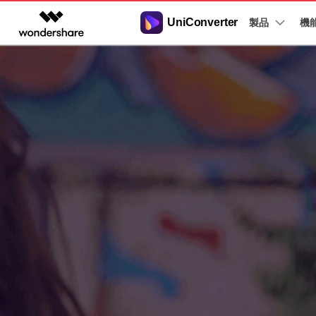
UniConverter
製品
製品
機
AIGCサービス
概要
ソリューシ
動画変換
New
サポートセンター
動画編集＆変換
作図＆製図
PDF ソリ
法人向け
音声をテキストに
操作ガイド
音声ファイルや動画ファイルを正
多機能ビデオ処理
Filmora
EdrawMax
PDFelemen
学生・教員向け
Windowsユーザー向
確かつ便利にテキストに変換
動画編集ソフト
ベクタードローソフト
代理店募集
Macユーザー向け
UniConverter
EdrawMind
Hot
動画変換ソフト
マインドマップソフト
ガイドビデオ
動画変換
パートナープログ
DVD Memory
ラム
【簡単】複数の動画ファイルを
DVD作成ソフト
様々なデバイス用に高速変換
DemoCreator
画面録画ソフト
Media.io
AI動画・画像・音楽ジェネレーター
SelfyzAI
AI動画・画像編集アプリ