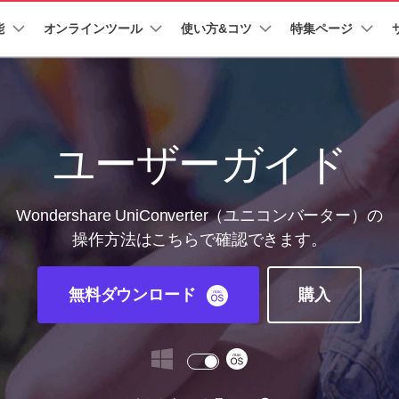
能
法人・教育・パートナー
オンラインツール
使い方&コツ
企業情報
特集ページ
プラン＆価格
ョン
ユーテ
会社概要
AI 機能
New
創業者メッセージ
動作環境
UniConverter-動画変換ソフト
ューション
PDF編集
作図＆製図
動画編集＆変換
データ
オンライン動画圧縮ツール
ソフト
採用情報
AI動画補正 >
AI 画像補正 >
UniConverter Windows版
t
PDFelement
EdrawMind
Filmora
Recover
動画・画像の無料圧縮
ユーザーガイド
け
PDF編集ソフト
データ復
お問い合わせ
EdrawMax
UniConverter
UniConverter Mac版
テキスト読み上げ >
シーン検出 >
PDFelement Cloud
Repairit
Hot
電子署名とクラウドサービス
動画・写
Wondershare UniConverter（ユニコンバーター）の
オンライン動画変換ツール
ハイライト自動検出
透かし編集 >
HiPDF
Dr.Fone
操作方法はこちらで確認できます。
PDF編集オンラインツール
スマート
>
動画・音声・画像の無料変換
Mobile
ボーカルリムーバー
ボイスチェンジャー
スマホ間
無料ダウンロード
購入
>
>
FamiSa
子供の安
もっと見る >