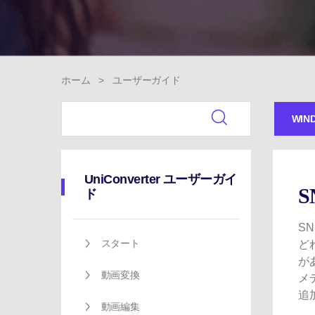
ToMoviee AI
オールインワンAI生成プラットフォーム
ホーム
>
ユーザーガイド
WIN
UniConverter ユーザーガイ
ド
S
スタート
ど
があ
動画変換
メ
追
動画編集