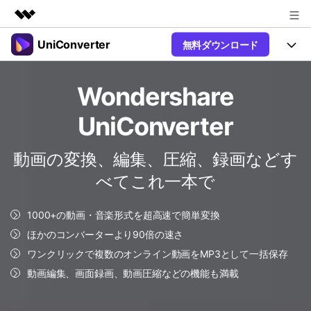
UniConverter
無料ダウンロード
製品
AIGCサービス
製品
法人・教育・パートナー
Wondershare
ユーティリティ
概要
UniConverter-動画変換ソフト
機能
企業情報
UniConverter
ソリューション
New
UniConverter Windows版
プラン＆価格
オンラインツール
音声をテキストに
動画の変換、編集、圧縮、録画などす
音声ファイルや動画ファイルを正
UniConverter Mac版
New
べてこれ一本で
確かつ便利にテキストに変換
サポート
Ver17へアップグレード
オンライン動画圧縮ツール
動画・画像の無料圧縮
1000+の動画・音楽形式を超高速で簡単変換
Hot
使い方&コツ
動画変換
ほかのコンバーターより90倍の速さ
【簡単】複数の動画ファイルを
操作ガイド
ワンクリックで複数のオンライン動画をMP3として一括保存
Hot
特集ページ
様々なデバイス用に高速変換
動画編集、画面録画、動画圧縮などの機能も満載
オンライン動画変換ツール
動画関連のコツ
動画・音声・画像の無料変換
サポート
AI 機能