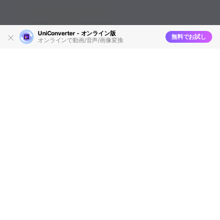
UniConverter - オンライン版
無料でお試し
オンラインで動画/音声/画像変換
MTS変換ソフトとMTS変換方法と
は
編集者
Takashi
• 2026-03-30 14:15:52
MTSとは？