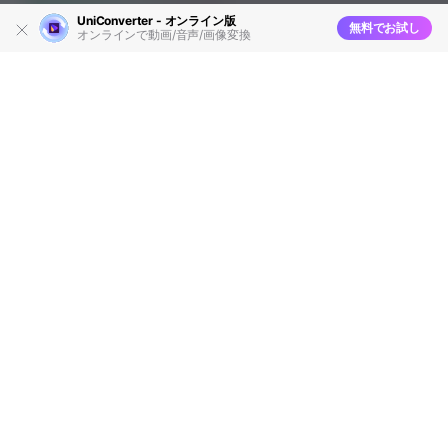
UniConverter - オンライン版
無料でお試し
オンラインで動画/音声/画像変換
WAVをMP3に変換するフリーソフ
トオススメ7選
編集者
Takashi
• 2026-03-30 14:15:54
WAVはWindowsで標準対応している音声ファイル形式
で、WAVをMP3に変換することができます。ソフトによっ
てはMac版を取り扱っていない場合があり、またWAVから
MP3への変換ができないものもあります。
この記事ではWAVをMP3に変換したい人向けに、おすすめ