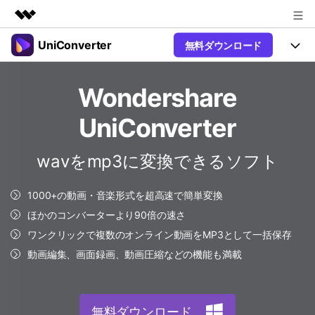
UniConverter
無料ダウンロード
製品
AIGCサービス
製品
法人・教育・パートナー
Wondershare
ユーティリティ
概要
UniConverter-動画変換ソフト
機能
企業情報
UniConverter
ソリューション
New
UniConverter Windows版
プラン＆価格
オンラインツール
音声をテキストに
wavをmp3に変換できるソフト
音声ファイルや動画ファイルを正
UniConverter Mac版
New
確かつ便利にテキストに変換
サポート
Ver17へアップグレード
1000+の動画・音楽形式を超高速で簡単変換
オンライン動画圧縮ツール
動画・画像の無料圧縮
ほかのコンバーターより90倍の速さ
Hot
使い方&コツ
ワンクリックで複数のオンライン動画をMP3として一括保存
動画変換
【簡単】複数の動画ファイルを
操作ガイド
動画編集、画面録画、動画圧縮などの機能も満載
Hot
特集ページ
様々なデバイス用に高速変換
オンライン動画変換ツール
動画関連のコツ
動画・音声・画像の無料変換
サポート
AI 機能
無料ダウンロード