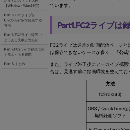
おすすめのソフト比較
ています。
【Windows/Mac対応】
Part 5.FC2ライブを
UniConverterで録画する
Part1.FC2ラ
方法
Part 6.FC2ライブ録画で
よくある失敗と対処法
FC2ライブは通常の動画配信ページ
Part 7.FC2ライブ録画に関
は保存できないケースが多く、
「公式
するよくある質問
また、ライブ終了後にアーカイブ視聴
Part 8.まとめ
合は、見逃す前に録画環境を整えてお
方法
fc2roku(β)
OBS / QuickTime
無料録画ソフト
UniConverterなど