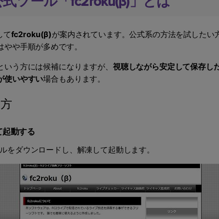
公式ツール「fc2roku(β)」とは
して
fc2roku(β)
が案内されています。公式系の方法を試したい方
はやや手順が多めです。
という方には候補になりますが、
視聴しながら安定して保存し
が使いやすい
場合もあります。
い方
して起動する
pファイルをダウンロードし、解凍して起動します。