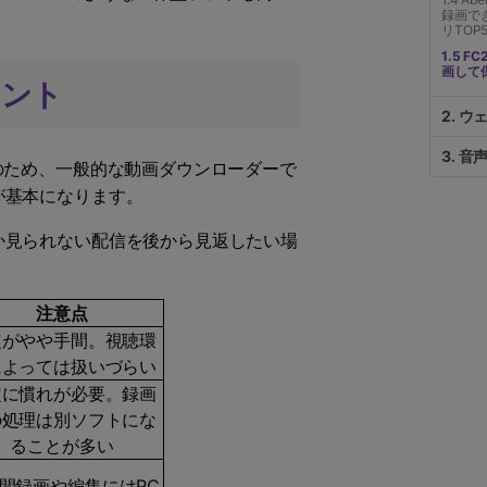
録画で
リTOP
1.5 
画して
イント
2. 
3. 音
のため、一般的な動画ダウンローダーで
が基本になります。
か見られない配信を後から見返したい場
注意点
定がやや手間。視聴環
によっては扱いづらい
定に慣れが必要。録画
の処理は別ソフトにな
ることが多い
間録画や編集にはPC