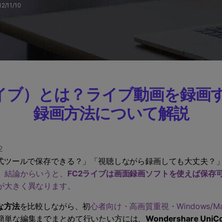
12/11/10
Wondershare製品一覧
C2ライブ）とは？ライブ動画を録
録画方法について解説
2
式ツールで保存できる？」「視聴しながら録画しても大丈夫？」「W
。
結論からいうと、
FC2ライブは画面録画ソフトを使えば保存
が大きく異なります。
な方法
を比較しながら、初
心者向け・高画質重視・Windows/
簡単な編集までまとめて行いたい方には、
Wondershare UniCo