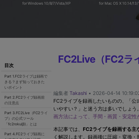
ToMoviee AI
for Windows 10/8/7/Vista/XP
for Mac OS X 10.14/13/
オールインワンAI生成プラットフォーム
FC2Live（F
目次
Part 1.FC2ライブは録画で
きる？まず知っておきた
いポイント
編集者
Takashi
• 2026-04-14 10:19:0
Part 2.FC2ライブ録画前
FC2ライブを録画したいものの、「公
の注意点
いやすい？」と迷う方は多いでしょう
Part 3.FC2Live（FC2ライ
画方法によって、手間・画質・安定性
ブ）の公式ツール
「fc2roku(β)」とは
本記事では、
FC2ライブを録画する主
Part 4.FC2ライブ録画に
く解説します。録画後に圧縮・変換・