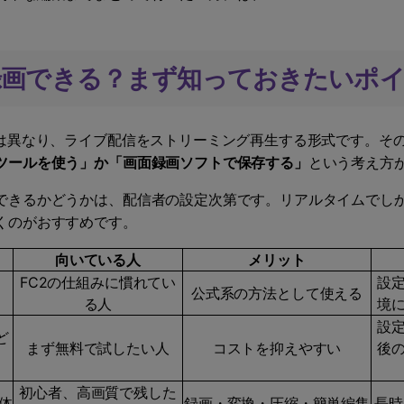
イブは録画できる？まず知っておきたいポ
とは異なり、ライブ配信をストリーミング再生する形式です。そ
ツールを使う」か「画面録画ソフトで保存する」
という考え方
できるかどうかは、配信者の設定次第です。リアルタイムでし
くのがおすすめです。
向いている人
メリット
FC2の仕組みに慣れてい
設
公式系の方法として使える
る人
境
設
など
まず無料で試したい人
コストを抑えやすい
後
初心者、高画質で残した
一体
録画・変換・圧縮・簡単編集
長時