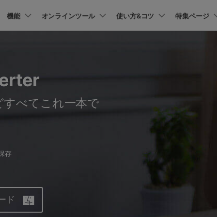
プラン＆価格
機能
法人・教育・パートナー
オンラインツール
企業情報
使い方&コツ
特集ページ
ョン
ユーテ
会社概要
AI 機能
New
動作環境
創業者メッセージ
UniConverter-動画変換ソフト
ューション
PDF編集
作図＆製図
動画編集＆変換
データ
オンライン動画圧縮ツール
erter
ソフト
採用情報
AI動画補正 >
AI 画像補正 >
UniConverter Windows版
t
PDFelement
EdrawMind
Filmora
Recover
動画・画像の無料圧縮
け
PDF編集ソフト
データ復
お問い合わせ
EdrawMax
UniConverter
どすべてこれ一本で
テキスト読み上げ >
シーン検出 >
UniConverter Mac版
PDFelement Cloud
Repairit
Hot
電子署名とクラウドサービス
動画・写
ハイライト自動検出
透かし編集 >
オンライン動画変換ツール
HiPDF
Dr.Fone
PDF編集オンラインツール
スマート
>
動画・音声・画像の無料変換
Mobile
保存
ボーカルリムーバー
ボイスチェンジャー
スマホ間
>
>
FamiSa
子供の安
もっと見る >
ード