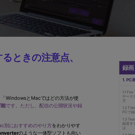
画するときの注意点、
録画
1. P
1.1 Fi
ヤース
indowsとMacではどの方法が使
方
可能
です。ただし、配信の公開状況や録
1.2 
PCで
1.3 T
録音す
Mac別におすすめのやり方
をわかりやす
は
nverter
のような一体型ソフトも向い
1.4 Ab