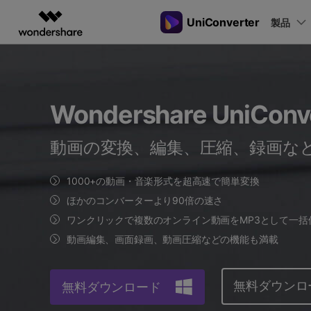
UniConverter
製品
製品
AIGCサービス
概要
ソリューシ
動画変換
New
サポートセンター
動画編集＆変換
作図＆製図
PDF ソリ
法人向け
音声をテキストに
操作ガイド
Wondershare UniConv
音声ファイルや動画ファイルを正
多機能ビデオ処理
Filmora
EdrawMax
PDFelemen
学生・教員向け
Windowsユーザー向
確かつ便利にテキストに変換
動画編集ソフト
ベクタードローソフト
動画の変換、編集、圧縮、録画な
代理店募集
Macユーザー向け
UniConverter
EdrawMind
Hot
動画変換ソフト
マインドマップソフト
ガイドビデオ
動画変換
パートナープログ
DVD Memory
1000+の動画・音楽形式を超高速で簡単変換
ラム
【簡単】複数の動画ファイルを
DVD作成ソフト
ほかのコンバーターより90倍の速さ
様々なデバイス用に高速変換
DemoCreator
ワンクリックで複数のオンライン動画をMP3として一括
画面録画ソフト
動画編集、画面録画、動画圧縮などの機能も満載
Media.io
AI動画・画像・音楽ジェネレーター
SelfyzAI
無料ダウンロ
無料ダウンロード
AI動画・画像編集アプリ