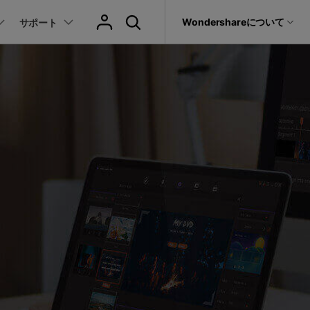
サポート
Wondershareについて
サポート
ィリティ
会社情報
音声/動画
教育現場で活用
バージョン履歴
復元・バックアップ
データ復元・転送
法人様向けお問い合わせ窓口
動画関連のコツ
YouTube関連
動画・音声変換 >
プレーヤー >
it
Dr.Fone
Wondershareについて
動画・音楽変換
元ソフト
活用シーン
Recoverit
サポートセンター
動画ダウンロード
動画・音声圧縮 >
動画・音声結合 >
真・ファイル修復ソフト
動画圧縮
動画・音声編集 >
音声をテキストに >
フォン管理ソフト
もっと見る >>
その他の機能 >
録画・録音 >
Trans
のデータ転送ソフト
DVD・CD作成 >
fe
全を守るアプリ