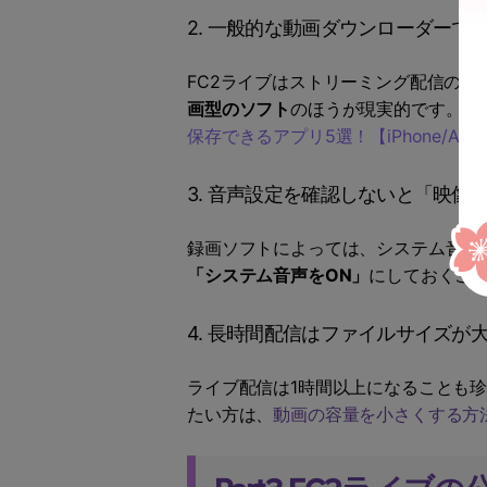
2. 一般的な動画ダウンローダーで
FC2ライブはストリーミング配信の
画型のソフト
のほうが現実的です。F
保存できるアプリ5選！【iPhone/Andro
3. 音声設定を確認しないと「映像
録画ソフトによっては、システム音声
「システム音声をON」
にしておくこ
4. 長時間配信はファイルサイズが
ライブ配信は1時間以上になることも
たい方は、
動画の容量を小さくする方