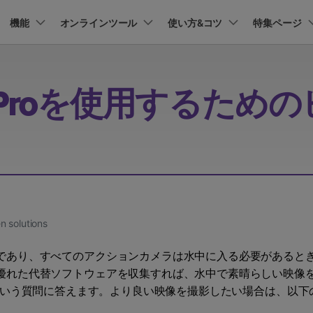
プラン＆価格
機能
法人・教育・パートナー
オンラインツール
企業情報
使い方&コツ
特集ページ
ョン
ユーテ
会社概要
AI 機能
New
動作環境
創業者メッセージ
UniConverter-動画変換ソフト
ューション
PDF編集
作図＆製図
動画編集＆変換
データ
Proを使用するための
オンライン動画圧縮ツール
ソフト
採用情報
AI動画補正 >
AI 画像補正 >
UniConverter Windows版
t
PDFelement
EdrawMind
Filmora
Recover
動画・画像の無料圧縮
け
PDF編集ソフト
データ復
お問い合わせ
EdrawMax
UniConverter
テキスト読み上げ >
シーン検出 >
UniConverter Mac版
PDFelement Cloud
Repairit
Hot
電子署名とクラウドサービス
動画・写
ハイライト自動検出
透かし編集 >
オンライン動画変換ツール
HiPDF
Dr.Fone
PDF編集オンラインツール
スマート
>
動画・音声・画像の無料変換
Mobile
ボーカルリムーバー
ボイスチェンジャー
 solutions
スマホ間
>
>
FamiSa
であり、すべてのアクションカメラは水中に入る必要があると
子供の安
もっと見る >
優れた代替ソフトウェアを収集すれば、水中で素晴らしい映像
いう質問に答えます。より良い映像を撮影したい場合は、以下の 