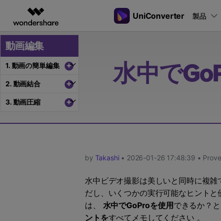
UniConverter
製品
製品
AIGCサービス
概要
ソリューシ
動画編集
動画変換
New
サポートセンター
動画編集＆変換
作図＆製図
PDF ソリ
法人向け
音声をテキストに
操作ガイド
+
1. 動画の簡単編集
水中でGo
音声ファイルや動画ファイルを正
多機能ビデオ処理
Filmora
EdrawMax
PDFelemen
学生・教員向け
+
2. 動画結合
Windowsユーザー向
確かつ便利にテキストに変換
動画編集ソフト
ベクタードローソフト
+
3. 動画圧縮
代理店募集
Macユーザー向け
UniConverter
EdrawMind
Hot
動画変換ソフト
マインドマップソフト
ガイドビデオ
動画変換
パートナープログ
DVD Memory
ラム
【簡単】複数の動画ファイルを
DVD作成ソフト
様々なデバイス用に高速変換
DemoCreator
by
Takashi
• 2026-01-26 17:48:39 • Proven
画面録画ソフト
Media.io
水中ビデオ撮影は美しいと同時に複雑
AI動画・画像・音楽ジェネレーター
だし、いくつかの実行可能なヒントと
SelfyzAI
は、
水中でGoProを使用
できるか？と
AI動画・画像編集アプリ
ントを
すべてメモしてください 。