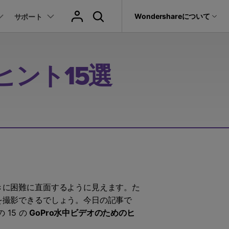
サポート
Wondershareについて
サポート
ィリティ
会社情報
音声/動画
教育現場で活用
バージョン履歴
復元・バックアップ
データ復元・転送
法人様向けお問い合わせ窓口
動画関連のコツ
ヒント15選
YouTube関連
動画・音声変換 >
プレーヤー >
it
Dr.Fone
パートナープログラム
動画・音楽変換
元ソフト
活用シーン
Recoverit
Wondershareについて
動画ダウンロード
動画・音声圧縮 >
動画・音声結合 >
真・ファイル修復ソフト
動画圧縮
サポートセンター
動画・音声編集 >
音声をテキストに >
フォン管理ソフト
もっと見る >>
その他の機能 >
録画・録音 >
Trans
のデータ転送ソフト
DVD・CD作成 >
fe
きに困難に直面するように見えます。た
全を守るアプリ
を撮影できるでしょう。今日の記事で
15 の
GoPro水中ビデオのためのヒ