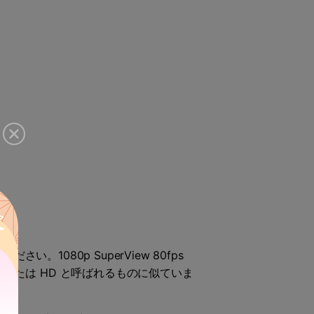
1080p SuperView 80fps
たは HD と呼ばれるものに似ていま