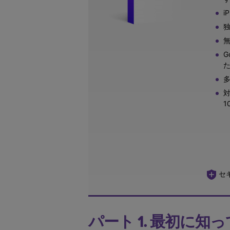
i
独
無
G
多
対
1
セ
パート 1. 最初に知