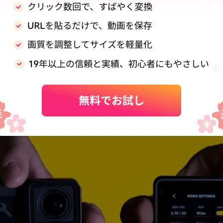
ソーシャルメディアネットワークへの投稿に最適です。また、4
メラです。ただし、4K は編集が難しく、特に水中シーンは難しい
4:3 と 16:9 の両方のアスペクト比で 4K ビデオ解像度を提
ps の 4K を使用します。
で撮影することをお勧めします。総合ビューやスーパービューで撮
映像が得られないからです。また、撮影するアクションショットに
合わせることもできます。
100 であり、ISO レベルが高くなると画像が乱れる可能性があ
大きな ISO 値を使用します。