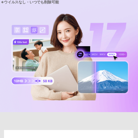
サポートセンター
購入
購入
ログイン
音声/動画
動作環境
search
バージョン履歴