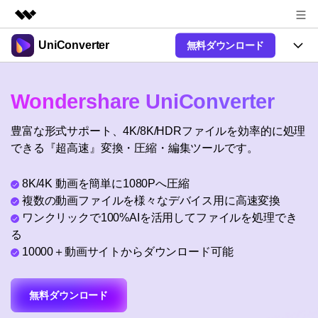
UniConverter
無料ダウンロード
製品
AIGCサービス
製品
法人・教育・パートナー
Wondershare UniConverter
ユーティリティ
概要
UniConverter-動画変換ソフト
機能
企業情報
豊富な形式サポート、4K/8K/HDRファイルを効率的に処理
ソリューション
New
UniConverter Windows版
できる『超高速』変換・圧縮・編集ツールです。
オンラインツール
プラン＆価格
音声をテキストに
音声ファイルや動画ファイルを正
UniConverter Mac版
New
8K/4K 動画を簡単に1080Pへ圧縮
確かつ便利にテキストに変換
Ver17へアップグレード
サポート
オンライン動画圧縮ツール
複数の動画ファイルを様々なデバイス用に高速変換
動画・画像の無料圧縮
ワンクリックで100%AIを活用してファイルを処理でき
使い方&コツ
Hot
る
動画変換
10000＋動画サイトからダウンロード可能
【簡単】複数の動画ファイルを
操作ガイド
特集ページ
Hot
様々なデバイス用に高速変換
オンライン動画変換ツール
動画関連のコツ
サポート
動画・音声・画像の無料変換
無料ダウンロード
AI 機能