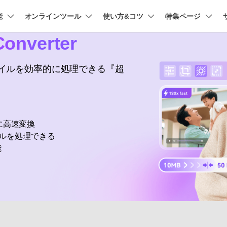
能
法人・教育・パートナー
オンラインツール
使い方&コツ
企業情報
特集ページ
プラン＆価格
onverter
ョン
ユーテ
会社概要
AI 機能
New
創業者メッセージ
動作環境
UniConverter-動画変換ソフト
ューション
PDF編集
作図＆製図
動画編集＆変換
データ
ファイルを効率的に処理できる『超
オンライン動画圧縮ツール
ソフト
採用情報
AI動画補正 >
AI 画像補正 >
UniConverter Windows版
t
PDFelement
EdrawMind
Filmora
Recover
動画・画像の無料圧縮
け
PDF編集ソフト
データ復
お問い合わせ
EdrawMax
UniConverter
UniConverter Mac版
テキスト読み上げ >
シーン検出 >
PDFelement Cloud
Repairit
Hot
電子署名とクラウドサービス
動画・写
に高速変換
オンライン動画変換ツール
ハイライト自動検出
透かし編集 >
HiPDF
Dr.Fone
イルを処理できる
PDF編集オンラインツール
スマート
>
動画・音声・画像の無料変換
能
Mobile
ボーカルリムーバー
ボイスチェンジャー
スマホ間
>
>
FamiSa
子供の安
もっと見る >