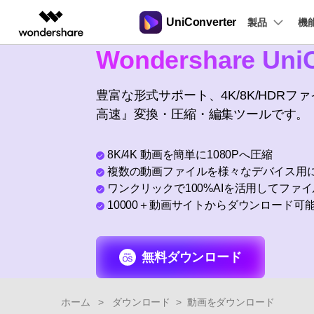
UniConverter
製品
製品
機
Wondershare UniC
AIGCサービス
概要
ソリューシ
動画変換
New
サポートセンター
動画編集＆変換
作図＆製図
PDF ソリ
法人向け
音声をテキストに
操作ガイド
豊富な形式サポート、4K/8K/HDR
音声ファイルや動画ファイルを正
多機能ビデオ処理
高速』変換・圧縮・編集ツールです。
Filmora
EdrawMax
PDFelemen
学生・教員向け
Windowsユーザー向
確かつ便利にテキストに変換
動画編集ソフト
ベクタードローソフト
代理店募集
Macユーザー向け
UniConverter
EdrawMind
8K/4K 動画を簡単に1080Pへ圧縮
Hot
動画変換ソフト
マインドマップソフト
複数の動画ファイルを様々なデバイス用
ガイドビデオ
動画変換
パートナープログ
DVD Memory
ラム
ワンクリックで100%AIを活用してファ
【簡単】複数の動画ファイルを
DVD作成ソフト
10000＋動画サイトからダウンロード可
様々なデバイス用に高速変換
DemoCreator
画面録画ソフト
Media.io
無料ダウンロード
AI動画・画像・音楽ジェネレーター
SelfyzAI
AI動画・画像編集アプリ
ホーム
>
ダウンロード
>
動画をダウンロード