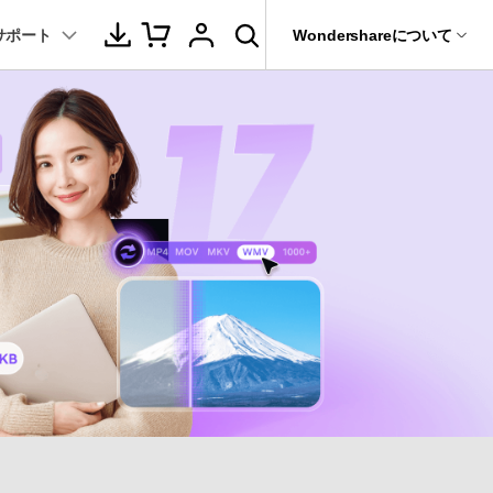
サポート
サポート
Wondershareについて
ィリティ
会社情報
音声/動画
教育現場で活用
バージョン履歴
復元・バックアップ
データ復元・転送
法人様向けお問い合わせ窓口
動画関連のコツ
YouTube関連
動画・音声変換 >
プレーヤー >
it
Dr.Fone
Wondershareについて
動画・音楽変換
元ソフト
活用シーン
Recoverit
動画ダウンロード
サポートセンター
動画・音声圧縮 >
動画・音声結合 >
真・ファイル修復ソフト
動画圧縮
動画・音声編集 >
音声をテキストに >
フォン管理ソフト
もっと見る >>
その他の機能 >
録画・録音 >
Trans
のデータ転送ソフト
DVD・CD作成 >
fe
全を守るアプリ