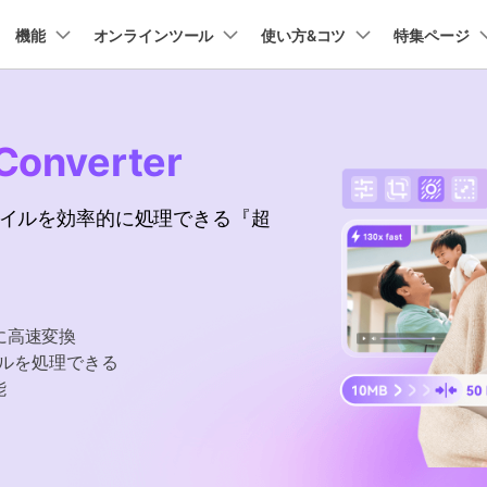
プラン＆価格
機能
法人・教育・パートナー
オンラインツール
企業情報
使い方&コツ
特集ページ
ョン
ユーテ
会社概要
AI 機能
New
動作環境
創業者メッセージ
UniConverter-動画変換ソフト
ューション
PDF編集
作図＆製図
動画編集＆変換
データ
Converter
オンライン動画圧縮ツール
ソフト
採用情報
AI動画補正 >
AI 画像補正 >
UniConverter Windows版
t
PDFelement
EdrawMind
Filmora
Recover
動画・画像の無料圧縮
け
PDF編集ソフト
データ復
ファイルを効率的に処理できる『超
お問い合わせ
EdrawMax
UniConverter
テキスト読み上げ >
シーン検出 >
UniConverter Mac版
PDFelement Cloud
Repairit
Hot
電子署名とクラウドサービス
動画・写
ハイライト自動検出
透かし編集 >
オンライン動画変換ツール
HiPDF
Dr.Fone
PDF編集オンラインツール
スマート
>
動画・音声・画像の無料変換
に高速変換
Mobile
ボーカルリムーバー
ボイスチェンジャー
スマホ間
イルを処理できる
>
>
能
FamiSa
子供の安
もっと見る >