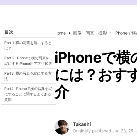
ToMoviee AI
オールインワンAI生成プラットフォーム
目次
Home
画像・写真・撮影
iPhon
Part 1. 横の写真を縦にすると
は？
iPhone
Part 2. iPhoneで横の写真を
縦にするiPhone用アプリ10選
には？おす
Part3. 横の写真を縦にする方
法
介
Part4. iPhoneで横の写真を縦
にすることに関するよくある
質問
Takashi
Originally published Jun 23, 25,