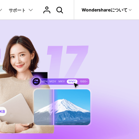
サポート
Wondershareについて
サポート
ィリティ
会社情報
音声/動画
教育現場で活用
バージョン履歴
復元・バックアップ
データ復元・転送
法人様向けお問い合わせ窓口
動画関連のコツ
YouTube関連
動画・音声変換 >
プレーヤー >
it
Dr.Fone
パートナープログラム
動画・音楽変換
元ソフト
活用シーン
Recoverit
Wondershareについて
動画ダウンロード
動画・音声圧縮 >
動画・音声結合 >
真・ファイル修復ソフト
動画圧縮
サポートセンター
動画・音声編集 >
音声をテキストに >
フォン管理ソフト
もっと見る >>
その他の機能 >
録画・録音 >
Trans
のデータ転送ソフト
DVD・CD作成 >
fe
全を守るアプリ