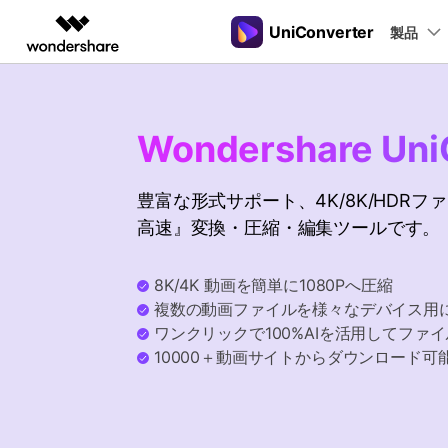
UniConverter
製品
製品
AIGCサービス
概要
ソリューシ
動画変換
New
サポートセンター
動画編集＆変換
作図＆製図
PDF ソリ
法人向け
音声をテキストに
操作ガイド
Wondershare Uni
音声ファイルや動画ファイルを正
多機能ビデオ処理
Filmora
EdrawMax
PDFelemen
学生・教員向け
Windowsユーザー向
確かつ便利にテキストに変換
動画編集ソフト
ベクタードローソフト
豊富な形式サポート、4K/8K/HDR
代理店募集
Macユーザー向け
UniConverter
EdrawMind
高速』変換・圧縮・編集ツールです。
Hot
動画変換ソフト
マインドマップソフト
ガイドビデオ
動画変換
パートナープログ
DVD Memory
ラム
【簡単】複数の動画ファイルを
DVD作成ソフト
8K/4K 動画を簡単に1080Pへ圧縮
様々なデバイス用に高速変換
複数の動画ファイルを様々なデバイス用
DemoCreator
画面録画ソフト
ワンクリックで100%AIを活用してファ
10000＋動画サイトからダウンロード可
Media.io
AI動画・画像・音楽ジェネレーター
SelfyzAI
AI動画・画像編集アプリ