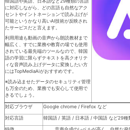
韓国語や英語、日本語など29種類の言語
に対応しながら、どの言語も自然なアク
セントやイントネーションで読み上げが
可能というかなり高いAI技術が反映され
たサービスだと言えます。
利用用途も動画の音声から朗読教材まで
幅広く、すでに業務や教育の場でも使用
されている最先端のツールなので、韓国
語の学習に限らずテキストを高クオリテ
ィな音声読み上げデータに変換したい方
にはTopMediaAiがおすすめです。
※読み込ませたデータのセキュリティ管理
も万全のため、業務でも安心して使用で
きるでしょう。
対応ブラウザ
Google chrome / Firefox など
対応言語
韓国語 / 英語 / 日本語 / 中国語 など2
特徴
音声合成のレベルが高く、自然な発