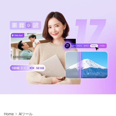
サポートセンター
購入
音声/動画
ログイン
動作環境
search
バージョン履歴
Home
AIツール