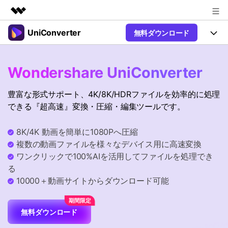
UniConverter
無料ダウンロード
製品
AIGCサービス
製品
法人・教育・パートナー
Wondershare UniConverter
ユーティリティ
概要
UniConverter-動画変換ソフト
機能
企業情報
豊富な形式サポート、4K/8K/HDRファイルを効率的に処理
ソリューション
New
UniConverter Windows版
できる『超高速』変換・圧縮・編集ツールです。
プラン＆価格
オンラインツール
音声をテキストに
音声ファイルや動画ファイルを正
UniConverter Mac版
New
8K/4K 動画を簡単に1080Pへ圧縮
確かつ便利にテキストに変換
サポート
Ver17へアップグレード
オンライン動画圧縮ツール
複数の動画ファイルを様々なデバイス用に高速変換
動画・画像の無料圧縮
ワンクリックで100%AIを活用してファイルを処理でき
Hot
使い方&コツ
る
動画変換
10000＋動画サイトからダウンロード可能
【簡単】複数の動画ファイルを
操作ガイド
Hot
特集ページ
様々なデバイス用に高速変換
オンライン動画変換ツール
動画関連のコツ
無料ダウンロード
動画・音声・画像の無料変換
サポート
AI 機能