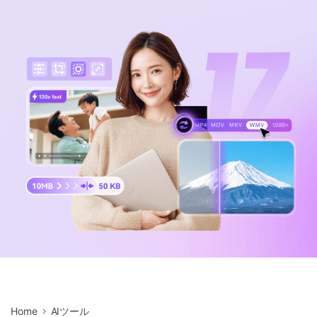
サポートセンター
購入
音声/動画
ログイン
動作環境
search
バージョン履歴
Home
AIツール