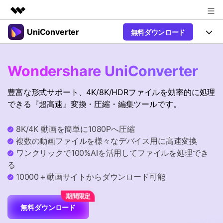
UniConverter
無料ダウンロード
製品
AIGCサービス
製品
法人・教育・パートナー
Wondershare UniConverter
ユーティリティ
概要
UniConverter-動画変換ソフト
機能
企業情報
豊富な形式サポート、4K/8K/HDRファイルを効率的に処理
ソリューション
New
UniConverter Windows版
できる『超高速』変換・圧縮・編集ツールです。
プラン＆価格
オンラインツール
音声をテキストに
音声ファイルや動画ファイルを正
UniConverter Mac版
New
8K/4K 動画を簡単に1080Pへ圧縮
確かつ便利にテキストに変換
サポート
Ver17へアップグレード
オンライン動画圧縮ツール
複数の動画ファイルを様々なデバイス用に高速変換
動画・画像の無料圧縮
ワンクリックで100%AIを活用してファイルを処理でき
Hot
使い方&コツ
る
動画変換
10000＋動画サイトからダウンロード可能
【簡単】複数の動画ファイルを
操作ガイド
Hot
特集ページ
様々なデバイス用に高速変換
オンライン動画変換ツール
動画関連のコツ
無料ダウンロード
動画・音声・画像の無料変換
サポート
AI 機能