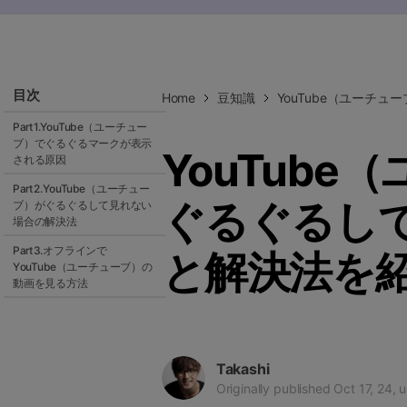
ToMoviee AI
オールインワンAI生成プラットフォーム
目次
Home
豆知識
YouTube（ユーチ
Part1.YouTube（ユーチュー
ブ）でぐるぐるマークが表示
YouTub
される原因
Part2.YouTube（ユーチュー
ぐるぐるして
ブ）がぐるぐるして見れない
場合の解決法
Part3.オフラインで
と解決法を
YouTube（ユーチューブ）の
動画を見る方法
Takashi
Originally published Oct 17, 24,