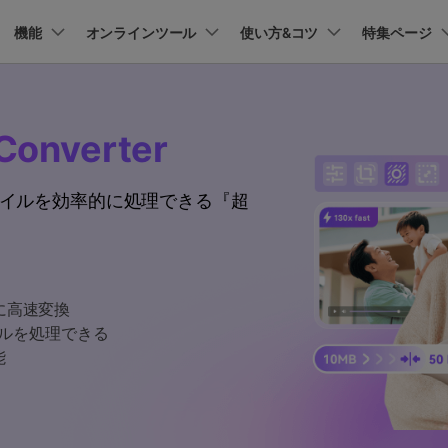
プラン＆価格
機能
法人・教育・パートナー
オンラインツール
企業情報
使い方&コツ
特集ページ
ョン
ユーテ
会社概要
AI 機能
New
動作環境
創業者メッセージ
UniConverter-動画変換ソフト
ューション
PDF編集
作図＆製図
動画編集＆変換
データ
Converter
オンライン動画圧縮ツール
ソフト
採用情報
AI動画補正 >
AI 画像補正 >
UniConverter Windows版
t
PDFelement
EdrawMind
Filmora
Recover
動画・画像の無料圧縮
け
PDF編集ソフト
データ復
ファイルを効率的に処理できる『超
お問い合わせ
EdrawMax
UniConverter
テキスト読み上げ >
シーン検出 >
UniConverter Mac版
PDFelement Cloud
Repairit
Hot
電子署名とクラウドサービス
動画・写
ハイライト自動検出
透かし編集 >
オンライン動画変換ツール
HiPDF
Dr.Fone
PDF編集オンラインツール
スマート
>
動画・音声・画像の無料変換
に高速変換
Mobile
ボーカルリムーバー
ボイスチェンジャー
スマホ間
イルを処理できる
>
>
能
FamiSa
子供の安
もっと見る >