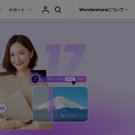
サポート
Wondershareについて
サポート
ィリティ
会社情報
音声/動画
教育現場で活用
バージョン履歴
復元・バックアップ
データ復元・転送
法人様向けお問い合わせ窓口
動画関連のコツ
YouTube関連
動画・音声変換 >
プレーヤー >
it
Dr.Fone
パートナープログラム
動画・音楽変換
元ソフト
活用シーン
Recoverit
Wondershareについて
動画ダウンロード
動画・音声圧縮 >
動画・音声結合 >
真・ファイル修復ソフト
動画圧縮
サポートセンター
動画・音声編集 >
音声をテキストに >
フォン管理ソフト
もっと見る >>
その他の機能 >
録画・録音 >
Trans
のデータ転送ソフト
DVD・CD作成 >
fe
全を守るアプリ