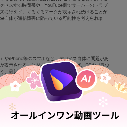
セスする時間帯や、YouTube側でサーバーのトラブ
ズに行えず、ぐるぐるマークが表示され続けることが
ube自体が通信障害に陥っている可能性も考えられま
イド）やiPhone等のスマホなど、デバイス自体に問題があ
ークが表示されることがあります。たとえば、OSやブラウ
が古く、最新の機能に対応していない場合、再生がスムー
た、端末のメモリが不足していたり、複数のアプリや
バイスのパフォーマンスが低下し、動画の読み込みが
いたり、バックグラウンドで多くのプロセスが動作し
、動画再生に影響を及ぼしている可能性があります。