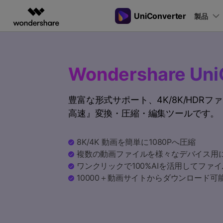
UniConverter
製品
製品
AIGCサービス
概要
ソリューシ
動画変換
New
サポートセンター
動画編集＆変換
作図＆製図
PDF ソリ
法人向け
音声をテキストに
操作ガイド
Wondershare Uni
音声ファイルや動画ファイルを正
多機能ビデオ処理
Filmora
EdrawMax
PDFelemen
学生・教員向け
Windowsユーザー向
確かつ便利にテキストに変換
動画編集ソフト
ベクタードローソフト
豊富な形式サポート、4K/8K/HDR
代理店募集
Macユーザー向け
UniConverter
EdrawMind
高速』変換・圧縮・編集ツールです。
Hot
動画変換ソフト
マインドマップソフト
ガイドビデオ
動画変換
パートナープログ
DVD Memory
ラム
【簡単】複数の動画ファイルを
DVD作成ソフト
8K/4K 動画を簡単に1080Pへ圧縮
様々なデバイス用に高速変換
複数の動画ファイルを様々なデバイス用
DemoCreator
画面録画ソフト
ワンクリックで100%AIを活用してファ
10000＋動画サイトからダウンロード可
Media.io
AI動画・画像・音楽ジェネレーター
SelfyzAI
AI動画・画像編集アプリ