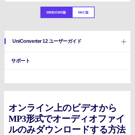
サポートセンター
購入
購入
ログイン
音声/動画
WINDOWS版
MAC版
動作環境
search
バージョン履歴
UniConverter 12 ユーザーガイド
サポート
オンライン上のビデオから
MP3形式でオーディオファイ
ルのみダウンロードする方法