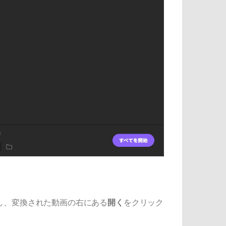
し、変換された動画の右にある
開く
をクリック