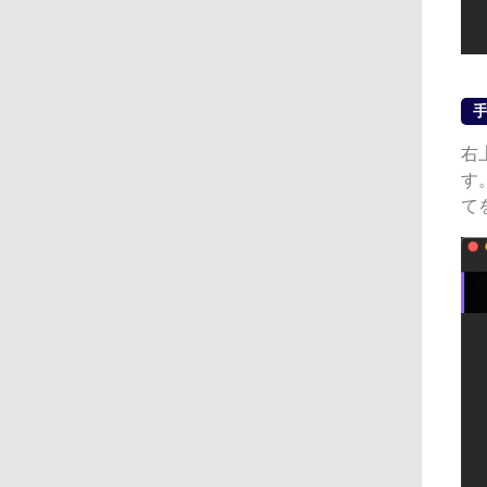
手
右
す
て