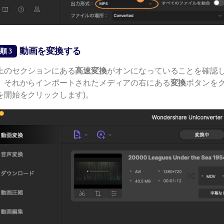
動画を変換する
順 3
上のセクションにある
高速変換
がオンになっていることを確認
。それからインポートされたメディアの右にある
変換
ボタンをク
を開始をクリックします)。