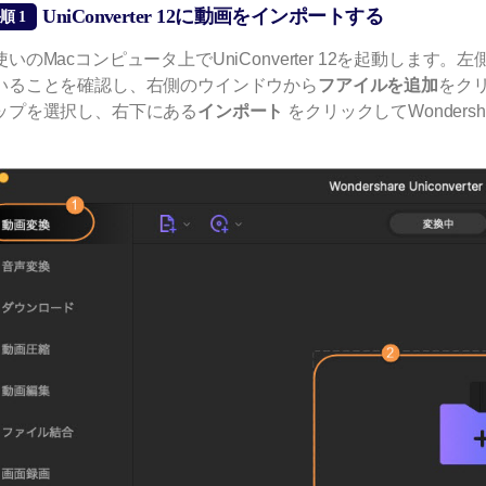
UniConverter 12に動画をインポートする
順 1
使いのMacコンピュータ上でUniConverter 12を起動します
いることを確認し、右側のウインドウから
フアイルを追加
をク
ップを選択し、右下にある
インポート
をクリックしてWondersha
。