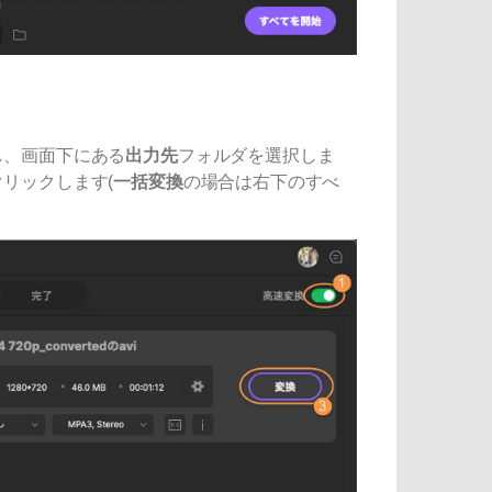
し、画面下にある
出力先
フォルダを選択しま
リックします(
一括変換
の場合は右下のすべ