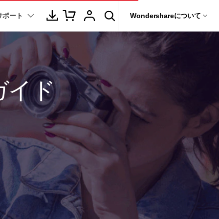
サポート
サポート
Wondershareについて
ィリティ
会社情報
音声/動画
教育現場で活用
バージョン履歴
復元・バックアップ
データ復元・転送
法人様向けお問い合わせ窓口
動画関連のコツ
YouTube関連
動画・音声変換 >
プレーヤー >
it
Dr.Fone
ーガイド
パートナープログラム
動画・音楽変換
元ソフト
活用シーン
Recoverit
動画ダウンロード
Wondershareについて
動画・音声圧縮 >
動画・音声結合 >
真・ファイル修復ソフト
動画圧縮
サポートセンター
動画・音声編集 >
音声をテキストに >
フォン管理ソフト
もっと見る >>
その他の機能 >
録画・録音 >
Trans
のデータ転送ソフト
DVD・CD作成 >
fe
全を守るアプリ