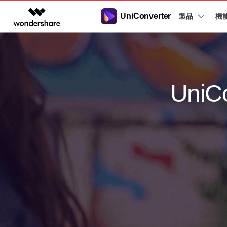
UniConverter
製品
製品
機
AIGCサービス
概要
ソリューシ
動画変換
New
サポートセンター
動画編集＆変換
作図＆製図
PDF ソリ
法人向け
音声をテキストに
操作ガイド
音声ファイルや動画ファイルを正
多機能ビデオ処理
Filmora
EdrawMax
PDFelemen
Uni
学生・教員向け
Windowsユーザー向
確かつ便利にテキストに変換
動画編集ソフト
ベクタードローソフト
代理店募集
Macユーザー向け
UniConverter
EdrawMind
Hot
動画変換ソフト
マインドマップソフト
ガイドビデオ
動画変換
パートナープログ
DVD Memory
ラム
【簡単】複数の動画ファイルを
DVD作成ソフト
様々なデバイス用に高速変換
DemoCreator
画面録画ソフト
Media.io
AI動画・画像・音楽ジェネレーター
SelfyzAI
AI動画・画像編集アプリ