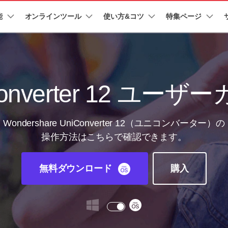
能
法人・教育・パートナー
オンラインツール
使い方&コツ
企業情報
特集ページ
プラン＆価格
ョン
ユーテ
会社概要
AI 機能
New
創業者メッセージ
動作環境
UniConverter-動画変換ソフト
ューション
PDF編集
作図＆製図
動画編集＆変換
データ
オンライン動画圧縮ツール
ソフト
採用情報
AI動画補正 >
AI 画像補正 >
UniConverter Windows版
t
PDFelement
EdrawMind
Filmora
Recover
動画・画像の無料圧縮
Converter 12 ユーザ
け
PDF編集ソフト
データ復
お問い合わせ
EdrawMax
UniConverter
UniConverter Mac版
テキスト読み上げ >
シーン検出 >
PDFelement Cloud
Repairit
Hot
電子署名とクラウドサービス
動画・写
Wondershare UniConverter 12（ユニコンバーター）の
オンライン動画変換ツール
ハイライト自動検出
透かし編集 >
HiPDF
Dr.Fone
操作方法はこちらで確認できます。
PDF編集オンラインツール
スマート
>
動画・音声・画像の無料変換
Mobile
ボーカルリムーバー
ボイスチェンジャー
スマホ間
無料ダウンロード
購入
>
>
FamiSa
子供の安
もっと見る >