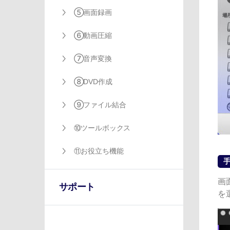
⑤画面録画
⑥動画圧縮
⑦音声変換
⑧DVD作成
⑨ファイル結合
⑩ツールボックス
⑪お役立ち機能
手
画
サポート
を