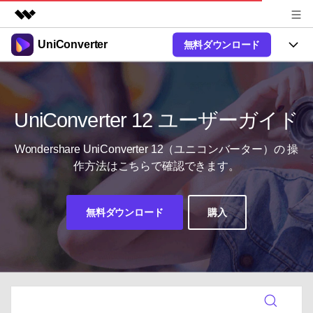
UniConverter
無料ダウンロード
製品
AIGCサービス
製品
法人・教育・パートナー
ユーティリティ
概要
UniConverter-動画変換ソフト
機能
UniConverter 12 ユーザーガイド
企業情報
ソリューション
New
UniConverter Windows版
オンラインツール
Wondershare UniConverter 12（ユニコンバーター）の
操
プラン＆価格
音声をテキストに
作方法はこちらで確認できます。
音声ファイルや動画ファイルを正
UniConverter Mac版
New
確かつ便利にテキストに変換
Ver17へアップグレード
サポート
オンライン動画圧縮ツール
動画・画像の無料圧縮
無料ダウンロード
購入
使い方&コツ
Hot
動画変換
【簡単】複数の動画ファイルを
操作ガイド
特集ページ
Hot
様々なデバイス用に高速変換
オンライン動画変換ツール
動画関連のコツ
サポート
動画・音声・画像の無料変換
AI 機能