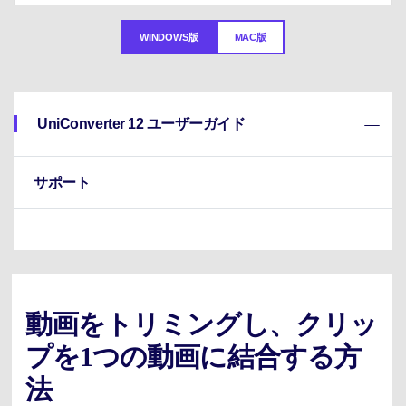
サポートセンター
購入
購入
ログイン
音声/動画
WINDOWS版
MAC版
動作環境
search
バージョン履歴
UniConverter 12 ユーザーガイド
サポート
動画をトリミングし、クリッ
プを1つの動画に結合する方
法