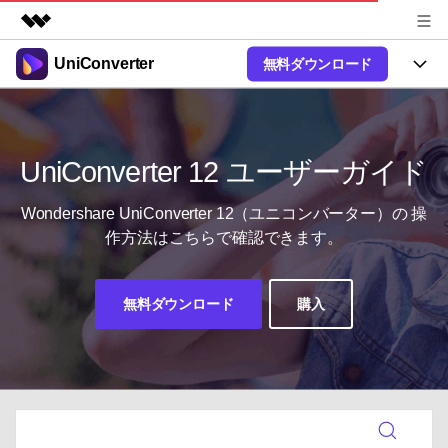
UniConverter
無料ダウンロード
製品
AIGCサービス
製品
法人・教育・パートナー
ユーティリティ
概要
UniConverter-動画変換ソフト
機能
UniConverter 12 ユーザーガイド
企業情報
ソリューション
New
UniConverter Windows版
オンラインツール
Wondershare UniConverter 12（ユニコンバーター）の
操
プラン＆価格
音声をテキストに
作方法はこちらで確認できます。
音声ファイルや動画ファイルを正
UniConverter Mac版
New
確かつ便利にテキストに変換
Ver17へアップグレード
サポート
オンライン動画圧縮ツール
動画・画像の無料圧縮
無料ダウンロード
購入
使い方&コツ
Hot
動画変換
【簡単】複数の動画ファイルを
操作ガイド
特集ページ
Hot
様々なデバイス用に高速変換
オンライン動画変換ツール
動画関連のコツ
サポート
動画・音声・画像の無料変換
AI 機能