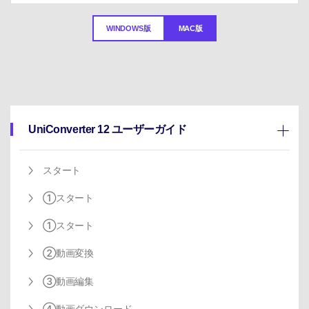
サポートセンター
購入
購入
ログイン
音声/動画
WINDOWS版
MAC版
動作環境
search
バージョン履歴
UniConverter 12 ユーザーガイド
スタート
①スタート
①スタート
②動画変換
③動画編集
④動画ダウンロード