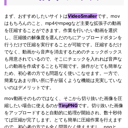
サポートセンター
購入
音声/動画
ログイン
まず、おすすめしたいサイトは
VideoSmaller
です。mov
動作環境
はもちろんのこと、mp4やmpegなど主要な拡張子の動画
search
バージョン履歴
を圧縮することができます。作業を行いたい動画を選択
し、圧縮後の解像度を選んだのちにアップロードボタンを
行うだけで圧縮を実行することが可能です。圧縮するだけ
でなく、動画から音声を消去するためのチェックボックス
も用意されているので、そこにチェックを入れれば音声な
しの動画を作成することも可能です。操作がとても簡単な
ため、初心者の方でも問題なく使いこなせます。一方で、
簡素なあまり痒い所に手が届くような機能は充実していな
いのはデメリットです。
mov動画そのものではなく、そこから切り抜いた画像を圧
縮したい場合に使えるのが
TinyPNG
です。切り抜いた画像
をアップロードすると自動的に処理が開始され、数十秒待
てば圧縮が完了します。とても簡単に圧縮作業を行えます
ので、初心者の方でも全く問題なく使えますし、pngと