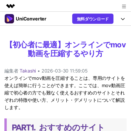
UniConverter
無料ダウンロード
製品
AIGCサービス
製品
法人・教育・パートナー
ユーティリティ
【初心者に最適】オンラインでmov
概要
UniConverter-動画変換ソフト
機能
企業情報
動画を圧縮するやり方
ソリューション
New
UniConverter Windows版
プラン＆価格
オンラインツール
音声をテキストに
音声ファイルや動画ファイルを正
編集者
Takashi
• 2026-03-30 11:59:05
UniConverter Mac版
New
確かつ便利にテキストに変換
サポート
Ver17へアップグレード
オンラインでmov動画を圧縮することは、専用のサイトを
オンライン動画圧縮ツール
使えば簡単に行うことができます。ここでは、mov動画圧
動画・画像の無料圧縮
Hot
使い方&コツ
縮で初心者の方でも難なく使えるおすすめのサイトとそれ
動画変換
ぞれの特徴や使い方、メリット・デメリットについて解説
【簡単】複数の動画ファイルを
操作ガイド
します。
Hot
特集ページ
様々なデバイス用に高速変換
オンライン動画変換ツール
動画関連のコツ
動画・音声・画像の無料変換
サポート
PART1. おすすめのサイト
AI 機能