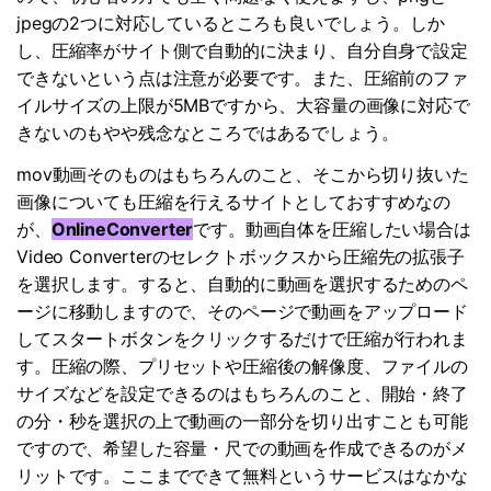
jpegの2つに対応しているところも良いでしょう。しか
し、圧縮率がサイト側で自動的に決まり、自分自身で設定
できないという点は注意が必要です。また、圧縮前のファ
イルサイズの上限が5MBですから、大容量の画像に対応で
きないのもやや残念なところではあるでしょう。
mov動画そのものはもちろんのこと、そこから切り抜いた
画像についても圧縮を行えるサイトとしておすすめなの
が、
OnlineConverter
です。動画自体を圧縮したい場合は
Video Converterのセレクトボックスから圧縮先の拡張子
を選択します。すると、自動的に動画を選択するためのペ
ージに移動しますので、そのページで動画をアップロード
してスタートボタンをクリックするだけで圧縮が行われま
す。圧縮の際、プリセットや圧縮後の解像度、ファイルの
サイズなどを設定できるのはもちろんのこと、開始・終了
の分・秒を選択の上で動画の一部分を切り出すことも可能
ですので、希望した容量・尺での動画を作成できるのがメ
リットです。ここまでできて無料というサービスはなかな