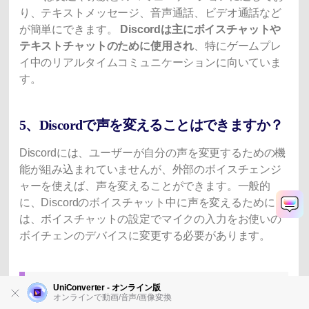
り、テキストメッセージ、音声通話、ビデオ通話など
が簡単にできます。
Discordは主にボイスチャットや
テキストチャットのために使用され
、特にゲームプレ
イ中のリアルタイムコミュニケーションに向いていま
す。
5、Discordで声を変えることはできますか？
Discordには、ユーザーが自分の声を変更するための機
能が組み込まれていませんが、外部のボイスチェンジ
ャーを使えば、声を変えることができます。一般的
に、Discordのボイスチャット中に声を変えるために
は、ボイスチャットの設定でマイクの入力をお使いの
ボイチェンのデバイスに変更する必要があります。
まとめ：ボイスチェンジャ
UniConverter - オンライン版
オンラインで動画/音声/画像変換