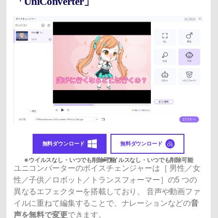
「UniConverter」
無料ダウンロード
無料ダウンロード
ユニコンバーターのボイスチェンジャーは［ 男性／女
性／子供／ロボット／トランスフォーマー］の5 つの
異なるエフェクターを搭載しており、 音声や動画ファ
イルに重ねて編集することで、ナレーションなどの
音
声を無料で変更
できます。