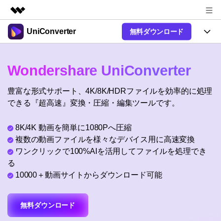
UniConverter
無料ダウンロード
製品
AIGCサービス
製品
法人・教育・パートナー
Wondershare UniConverter
ユーティリティ
概要
UniConverter-動画変換ソフト
機能
企業情報
豊富な形式サポート、4K/8K/HDRファイルを効率的に処理
ソリューション
New
UniConverter Windows版
できる『超高速』変換・圧縮・編集ツールです。
オンラインツール
プラン＆価格
音声をテキストに
音声ファイルや動画ファイルを正
UniConverter Mac版
New
8K/4K 動画を簡単に1080Pへ圧縮
確かつ便利にテキストに変換
Ver17へアップグレード
サポート
オンライン動画圧縮ツール
複数の動画ファイルを様々なデバイス用に高速変換
動画・画像の無料圧縮
ワンクリックで100%AIを活用してファイルを処理でき
使い方&コツ
Hot
る
動画変換
10000＋動画サイトからダウンロード可能
【簡単】複数の動画ファイルを
操作ガイド
特集ページ
Hot
様々なデバイス用に高速変換
オンライン動画変換ツール
動画関連のコツ
サポート
動画・音声・画像の無料変換
無料ダウンロード
AI 機能