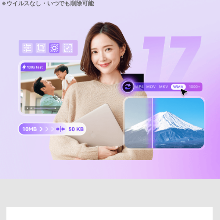
サポートセンター
購入
購入
ログイン
音声/動画
動作環境
search
バージョン履歴