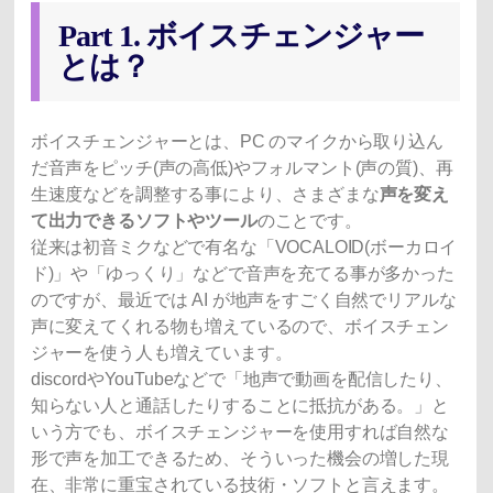
Part 1. ボイスチェンジャー
とは？
ボイスチェンジャーとは、PC のマイクから取り込ん
だ音声をピッチ(声の高低)やフォルマント(声の質)、再
生速度などを調整する事により、さまざまな
声を変え
て出力できるソフトやツール
のことです。
従来は初音ミクなどで有名な「VOCALOID(ボーカロイ
ド)」や「ゆっくり」などで音声を充てる事が多かった
のですが、最近では AI が地声をすごく自然でリアルな
声に変えてくれる物も増えているので、ボイスチェン
ジャーを使う人も増えています。
discordやYouTubeなどで「地声で動画を配信したり、
知らない人と通話したりすることに抵抗がある。」と
いう方でも、ボイスチェンジャーを使用すれば自然な
形で声を加工できるため、そういった機会の増した現
在、非常に重宝されている技術・ソフトと言えます。