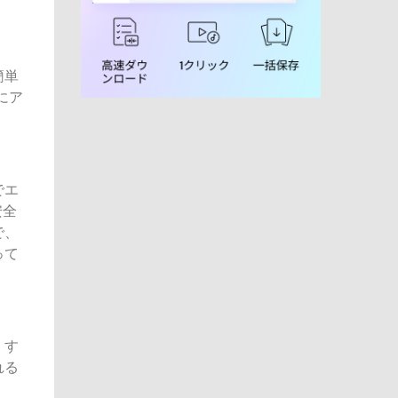
簡単
eにア
でエ
安全
で、
って
くす
れる