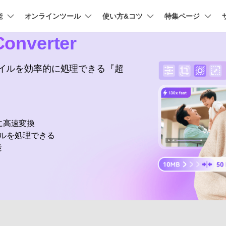
能
法人・教育・パートナー
オンラインツール
使い方&コツ
企業情報
特集ページ
プラン＆価格
onverter
ョン
ユーテ
会社概要
AI 機能
New
創業者メッセージ
動作環境
UniConverter-動画変換ソフト
ューション
PDF編集
作図＆製図
動画編集＆変換
データ
ファイルを効率的に処理できる『超
オンライン動画圧縮ツール
ソフト
採用情報
AI動画補正 >
AI 画像補正 >
UniConverter Windows版
t
PDFelement
EdrawMind
Filmora
Recover
動画・画像の無料圧縮
け
PDF編集ソフト
データ復
お問い合わせ
EdrawMax
UniConverter
UniConverter Mac版
テキスト読み上げ >
シーン検出 >
PDFelement Cloud
Repairit
Hot
電子署名とクラウドサービス
動画・写
に高速変換
オンライン動画変換ツール
ハイライト自動検出
透かし編集 >
HiPDF
Dr.Fone
イルを処理できる
PDF編集オンラインツール
スマート
>
動画・音声・画像の無料変換
能
Mobile
ボーカルリムーバー
ボイスチェンジャー
スマホ間
>
>
FamiSa
子供の安
もっと見る >