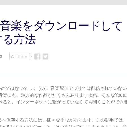
Wondershare製品一覧
eから音楽をダウンロードして
する方法
13
は多いのではないでしょうか。音楽配信アプリでは配信されていな
楽にも、魅力的な作品がたくさんありますよね。そんなYoutu
べると、インターネットに繋がっていなくても聞くことができ
てUSBへ保存する方法には、様々な手段があります。この記事では
単にできるおすすめのツールと、その方法を詳しくまとめました。