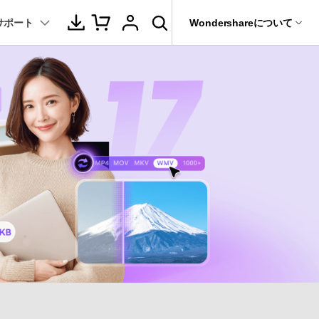
サポート
サポート
Wondershareについて
ィリティ
会社情報
音声/動画
教育現場で活用
バージョン履歴
復元・バックアップ
データ復元・転送
法人様向けお問い合わせ窓口
動画関連のコツ
YouTube関連
動画・音声変換 >
プレーヤー >
it
Dr.Fone
Wondershareについて
動画・音楽変換
元ソフト
活用シーン
Recoverit
動画ダウンロード
サポートセンター
動画・音声圧縮 >
動画・音声結合 >
真・ファイル修復ソフト
動画圧縮
動画・音声編集 >
音声をテキストに >
フォン管理ソフト
もっと見る >>
その他の機能 >
録画・録音 >
Trans
のデータ転送ソフト
DVD・CD作成 >
fe
全を守るアプリ