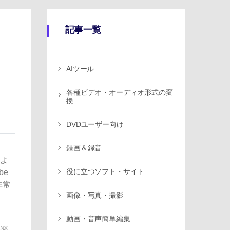
記事一覧
AIツール
各種ビデオ・オーディオ形式の変
換
DVDユーザー向け
録画＆録音
いよ
役に立つソフト・サイト
be
非常
画像・写真・撮影
、
動画・音声簡単編集
音楽