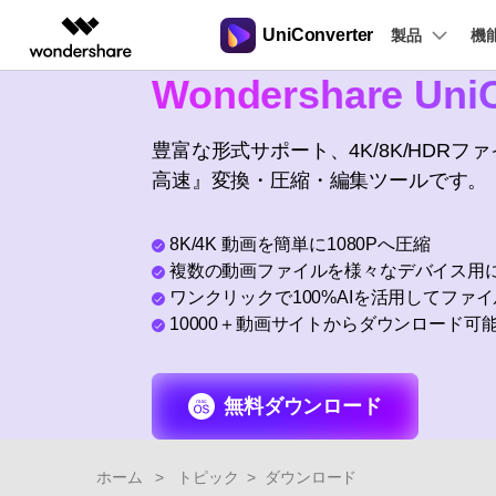
UniConverter
製品
製品
機
Wondershare UniC
AIGCサービス
概要
ソリューシ
動画変換
New
サポートセンター
動画編集＆変換
作図＆製図
PDF ソリ
法人向け
音声をテキストに
操作ガイド
豊富な形式サポート、4K/8K/HDR
音声ファイルや動画ファイルを正
多機能ビデオ処理
高速』変換・圧縮・編集ツールです。
Filmora
EdrawMax
PDFelemen
学生・教員向け
Windowsユーザー向
確かつ便利にテキストに変換
動画編集ソフト
ベクタードローソフト
代理店募集
Macユーザー向け
UniConverter
EdrawMind
8K/4K 動画を簡単に1080Pへ圧縮
Hot
動画変換ソフト
マインドマップソフト
複数の動画ファイルを様々なデバイス用
ガイドビデオ
動画変換
パートナープログ
DVD Memory
ラム
ワンクリックで100%AIを活用してファ
【簡単】複数の動画ファイルを
DVD作成ソフト
10000＋動画サイトからダウンロード可
様々なデバイス用に高速変換
DemoCreator
画面録画ソフト
Media.io
無料ダウンロード
AI動画・画像・音楽ジェネレーター
SelfyzAI
AI動画・画像編集アプリ
ホーム
>
トピック
>
ダウンロード