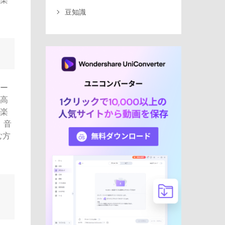
豆知識
アー
。高
音楽
、音
む方