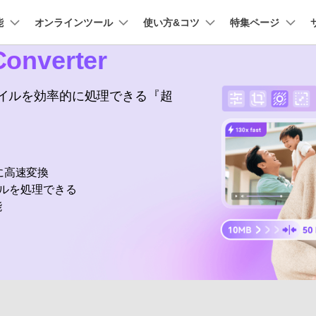
能
法人・教育・パートナー
オンラインツール
使い方&コツ
企業情報
特集ページ
プラン＆価格
onverter
ョン
ユーテ
会社概要
AI 機能
New
創業者メッセージ
動作環境
UniConverter-動画変換ソフト
ューション
PDF編集
作図＆製図
動画編集＆変換
データ
ファイルを効率的に処理できる『超
オンライン動画圧縮ツール
ソフト
採用情報
AI動画補正 >
AI 画像補正 >
UniConverter Windows版
t
PDFelement
EdrawMind
Filmora
Recover
動画・画像の無料圧縮
け
PDF編集ソフト
データ復
お問い合わせ
EdrawMax
UniConverter
UniConverter Mac版
テキスト読み上げ >
シーン検出 >
PDFelement Cloud
Repairit
Hot
電子署名とクラウドサービス
動画・写
に高速変換
オンライン動画変換ツール
ハイライト自動検出
透かし編集 >
HiPDF
Dr.Fone
イルを処理できる
PDF編集オンラインツール
スマート
>
動画・音声・画像の無料変換
能
Mobile
ボーカルリムーバー
ボイスチェンジャー
スマホ間
>
>
FamiSa
子供の安
もっと見る >