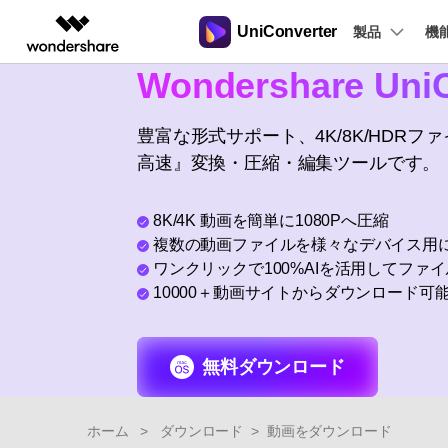
UniConverter
製品
製品
機
Wondershare UniC
AIGCサービス
概要
ソリューシ
動画変換
New
サポートセンター
動画編集＆変換
作図＆製図
PDF ソリ
法人向け
音声をテキストに
操作ガイド
豊富な形式サポート、4K/8K/HDR
音声ファイルや動画ファイルを正
多機能ビデオ処理
高速』変換・圧縮・編集ツールです。
Filmora
EdrawMax
PDFelemen
学生・教員向け
Windowsユーザー向
確かつ便利にテキストに変換
動画編集ソフト
ベクタードローソフト
代理店募集
Macユーザー向け
UniConverter
EdrawMind
8K/4K 動画を簡単に1080Pへ圧縮
Hot
動画変換ソフト
マインドマップソフト
複数の動画ファイルを様々なデバイス用
ガイドビデオ
動画変換
パートナープログ
DVD Memory
ラム
ワンクリックで100%AIを活用してファ
【簡単】複数の動画ファイルを
DVD作成ソフト
10000＋動画サイトからダウンロード可
様々なデバイス用に高速変換
DemoCreator
画面録画ソフト
Media.io
無料ダウンロード
AI動画・画像・音楽ジェネレーター
SelfyzAI
AI動画・画像編集アプリ
ホーム
>
ダウンロード
>
動画をダウンロード