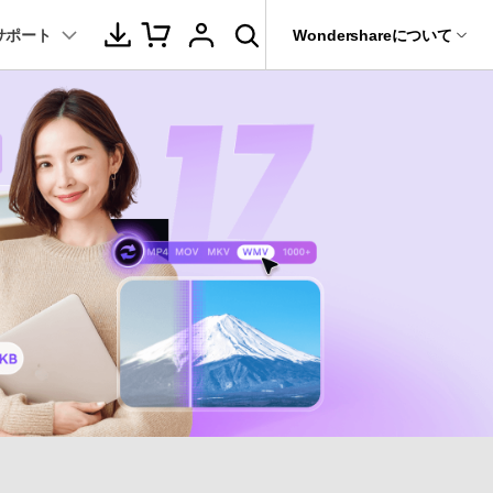
サポート
サポート
Wondershareについて
ィリティ
会社情報
音声/動画
教育現場で活用
バージョン履歴
復元・バックアップ
データ復元・転送
法人様向けお問い合わせ窓口
動画関連のコツ
YouTube関連
動画・音声変換 >
プレーヤー >
it
Dr.Fone
パートナープログラム
動画・音楽変換
元ソフト
活用シーン
Recoverit
動画ダウンロード
Wondershareについて
動画・音声圧縮 >
動画・音声結合 >
真・ファイル修復ソフト
動画圧縮
サポートセンター
動画・音声編集 >
音声をテキストに >
フォン管理ソフト
もっと見る >>
その他の機能 >
録画・録音 >
Trans
のデータ転送ソフト
DVD・CD作成 >
fe
全を守るアプリ