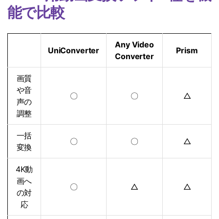
能で比較
Any Video
UniConverter
Prism
Converter
画質
や音
〇
〇
△
声の
調整
一括
〇
〇
△
変換
4K動
画へ
〇
△
△
の対
応