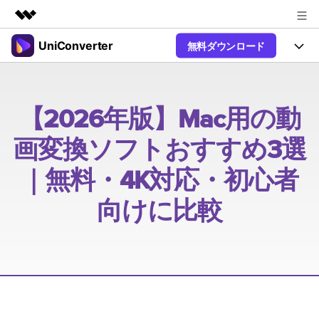
UniConverter
無料ダウンロード
製品
AIGCサービス
製品
法人・教育・パートナー
ユーティリティ
概要
UniConverter-動画変換ソフト
【2026年版】Mac用の動
機能
企業情報
ソリューション
New
画変換ソフトおすすめ3選
UniConverter Windows版
プラン＆価格
オンラインツール
音声をテキストに
音声ファイルや動画ファイルを正
UniConverter Mac版
｜無料・4K対応・初心者
New
確かつ便利にテキストに変換
サポート
Ver17へアップグレード
オンライン動画圧縮ツール
向けに比較
動画・画像の無料圧縮
Hot
使い方&コツ
動画変換
【簡単】複数の動画ファイルを
操作ガイド
Hot
特集ページ
様々なデバイス用に高速変換
オンライン動画変換ツール
動画関連のコツ
動画・音声・画像の無料変換
サポート
AI 機能