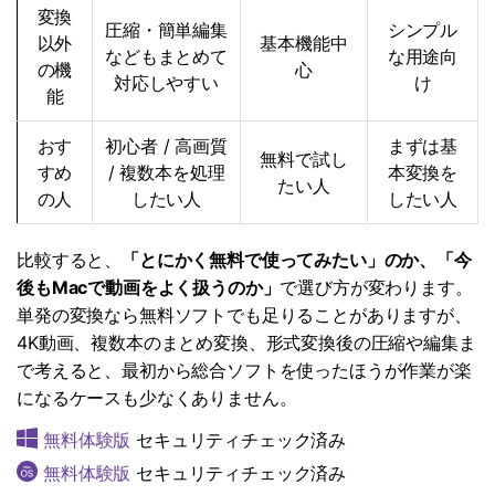
変換
圧縮・簡単編集
シンプル
以外
基本機能中
などもまとめて
な用途向
の機
心
対応しやすい
け
能
おす
初心者 / 高画質
まずは基
無料で試し
すめ
/ 複数本を処理
本変換を
たい人
の人
したい人
したい人
比較すると、
「とにかく無料で使ってみたい」のか、「今
後もMacで動画をよく扱うのか」
で選び方が変わります。
単発の変換なら無料ソフトでも足りることがありますが、
4K動画、複数本のまとめ変換、形式変換後の圧縮や編集ま
で考えると、最初から総合ソフトを使ったほうが作業が楽
になるケースも少なくありません。
無料体験版
セキュリティチェック済み
無料体験版
セキュリティチェック済み