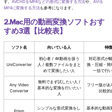
す。
AVCHDをMP4などの形式に変換する方法
や、
AVIを
MP4に変換する方法
も参考になります。
2.Mac用の動画変換ソフトおす
すめ3選【比較表】
ソフト名
向いている人
特
初心者 / 4K動画を扱う
対応形式が
UniConverter
人 / 複数ファイルをまと
換・圧縮・簡
めて変換したい人
一括で行
無料でまず試したい人 /
Any Video
フリー版があ
基本的な変換を行いたい
Converter
比較的
人
シンプルな形式変換をし
基本的な動画
Prism