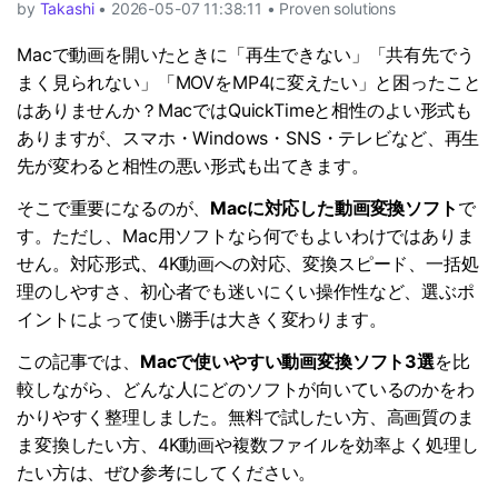
by
Takashi
• 2026-05-07 11:38:11 • Proven solutions
サポートセンター
購入
音声/動画
ログイン
Macで動画を開いたときに「再生できない」「共有先でう
動作環境
まく見られない」「MOVをMP4に変えたい」と困ったこと
はありませんか？MacではQuickTimeと相性のよい形式も
search
バージョン履歴
ありますが、スマホ・Windows・SNS・テレビなど、再生
先が変わると相性の悪い形式も出てきます。
そこで重要になるのが、
Macに対応した動画変換ソフト
で
す。ただし、Mac用ソフトなら何でもよいわけではありま
せん。対応形式、4K動画への対応、変換スピード、一括処
理のしやすさ、初心者でも迷いにくい操作性など、選ぶポ
イントによって使い勝手は大きく変わります。
この記事では、
Macで使いやすい動画変換ソフト3選
を比
較しながら、どんな人にどのソフトが向いているのかをわ
かりやすく整理しました。無料で試したい方、高画質のま
ま変換したい方、4K動画や複数ファイルを効率よく処理し
たい方は、ぜひ参考にしてください。