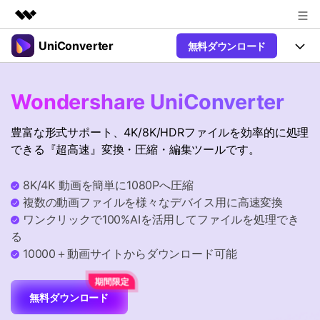
UniConverter
無料ダウンロード
製品
AIGCサービス
製品
法人・教育・パートナー
Wondershare UniConverter
ユーティリティ
概要
UniConverter-動画変換ソフト
機能
企業情報
豊富な形式サポート、4K/8K/HDRファイルを効率的に処理
ソリューション
New
UniConverter Windows版
できる『超高速』変換・圧縮・編集ツールです。
プラン＆価格
オンラインツール
音声をテキストに
音声ファイルや動画ファイルを正
UniConverter Mac版
New
8K/4K 動画を簡単に1080Pへ圧縮
確かつ便利にテキストに変換
サポート
Ver17へアップグレード
オンライン動画圧縮ツール
複数の動画ファイルを様々なデバイス用に高速変換
動画・画像の無料圧縮
ワンクリックで100%AIを活用してファイルを処理でき
Hot
使い方&コツ
る
動画変換
10000＋動画サイトからダウンロード可能
【簡単】複数の動画ファイルを
操作ガイド
Hot
特集ページ
様々なデバイス用に高速変換
オンライン動画変換ツール
動画関連のコツ
無料ダウンロード
動画・音声・画像の無料変換
サポート
AI 機能