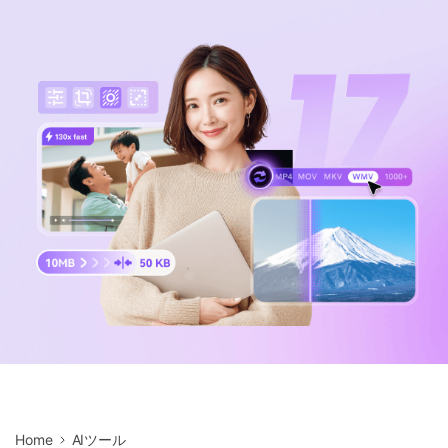
サポートセンター
購入
音声/動画
ログイン
動作環境
search
バージョン履歴
Home
AIツール