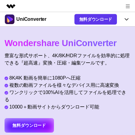
UniConverter
無料ダウンロード
製品
AIGCサービス
製品
法人・教育・パートナー
Wondershare UniConverter
ユーティリティ
概要
UniConverter-動画変換ソフト
機能
企業情報
豊富な形式サポート、4K/8K/HDRファイルを効率的に処理
ソリューション
New
UniConverter Windows版
できる『超高速』変換・圧縮・編集ツールです。
オンラインツール
プラン＆価格
音声をテキストに
音声ファイルや動画ファイルを正
UniConverter Mac版
New
8K/4K 動画を簡単に1080Pへ圧縮
確かつ便利にテキストに変換
Ver17へアップグレード
サポート
オンライン動画圧縮ツール
複数の動画ファイルを様々なデバイス用に高速変換
動画・画像の無料圧縮
ワンクリックで100%AIを活用してファイルを処理でき
使い方&コツ
Hot
る
動画変換
10000＋動画サイトからダウンロード可能
【簡単】複数の動画ファイルを
操作ガイド
特集ページ
Hot
様々なデバイス用に高速変換
オンライン動画変換ツール
動画関連のコツ
サポート
動画・音声・画像の無料変換
無料ダウンロード
AI 機能