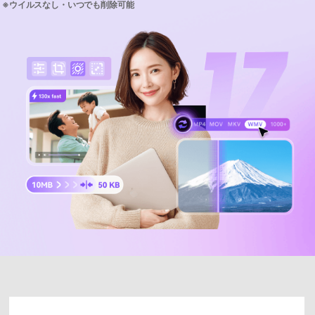
サポートセンター
購入
購入
ログイン
音声/動画
動作環境
search
バージョン履歴