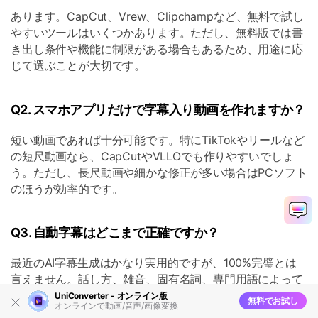
あります。CapCut、Vrew、Clipchampなど、無料で試し
やすいツールはいくつかあります。ただし、無料版では書
き出し条件や機能に制限がある場合もあるため、用途に応
じて選ぶことが大切です。
Q2. スマホアプリだけで字幕入り動画を作れますか？
短い動画であれば十分可能です。特にTikTokやリールなど
の短尺動画なら、CapCutやVLLOでも作りやすいでしょ
う。ただし、長尺動画や細かな修正が多い場合はPCソフト
のほうが効率的です。
Q3. 自動字幕はどこまで正確ですか？
最近のAI字幕生成はかなり実用的ですが、100%完璧とは
言えません。話し方、雑音、固有名詞、専門用語によって
誤変換が起こることがあります。公開前に必ずチェックし
UniConverter - オンライン版
無料でお試し
オンラインで動画/音声/画像変換
ましょう。