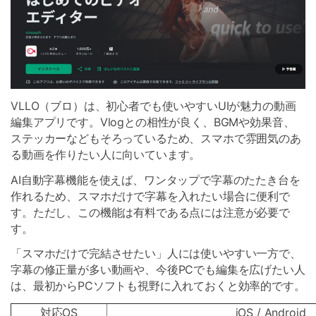
VLLO（ブロ）は、初心者でも使いやすいUIが魅力の動画
編集アプリです。Vlogとの相性が良く、BGMや効果音、
ステッカーなどもそろっているため、スマホで雰囲気のあ
る動画を作りたい人に向いています。
AI自動字幕機能を使えば、ワンタップで字幕のたたき台を
作れるため、スマホだけで字幕を入れたい場合に便利で
す。ただし、この機能は有料である点には注意が必要で
す。
「スマホだけで完結させたい」人には使いやすい一方で、
字幕の修正量が多い動画や、今後PCでも編集を広げたい人
は、最初からPCソフトも視野に入れておくと効率的です。
対応OS
iOS / Android