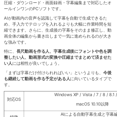
圧縮・ダウンロード・画面録画・字幕編集まで対応したオ
ールインワンのPCソフトです。
AIが動画内の音声を認識して字幕を自動で生成できるた
め、手入力でテロップを入れるよりも大幅に作業時間を短
縮できます。さらに、生成後の字幕をそのまま修正し、動
画全体の編集から書き出しまで一気に進められるのが大き
な強みです。
特に、
長尺動画を作る人、字幕生成後にフォントや色を調
整したい人、動画形式の変換や圧縮までまとめて済ませた
い人
には相性が良いでしょう。
「まずは字幕だけ付けられればいい」というよりも、
今後
も継続して動画を作る予定がある人
に向いているタイプで
す。
Windows XP / Vista / 7 / 8 / 8.1 /
対応OS
macOS 10.10以降
AIによる自動字幕生成と字幕
特徴