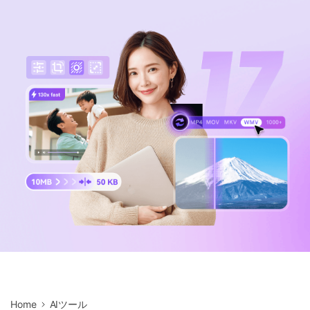
サポートセンター
購入
音声/動画
ログイン
動作環境
search
バージョン履歴
Home
AIツール