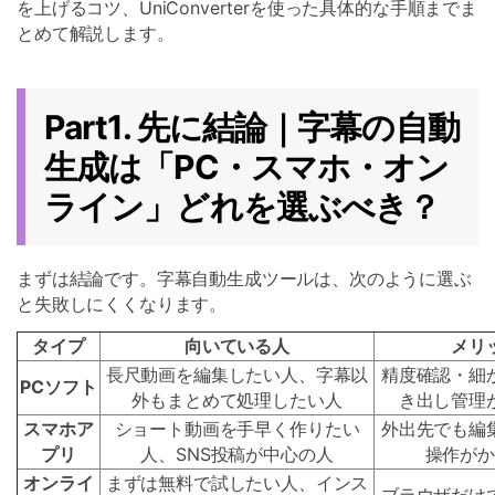
を上げるコツ、UniConverterを使った具体的な手順までま
とめて解説します。
Part1. 先に結論｜字幕の自動
生成は「PC・スマホ・オン
ライン」どれを選ぶべき？
まずは結論です。字幕自動生成ツールは、次のように選ぶ
と失敗しにくくなります。
タイプ
向いている人
メリ
長尺動画を編集したい人、字幕以
精度確認・細
PCソフト
外もまとめて処理したい人
き出し管理
スマホア
ショート動画を手早く作りたい
外出先でも編
プリ
人、SNS投稿が中心の人
操作がか
オンライ
まずは無料で試したい人、インス