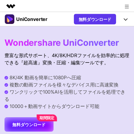
UniConverter
無料ダウンロード
製品
AIGCサービス
製品
法人・教育・パートナー
Wondershare UniConverter
ユーティリティ
概要
UniConverter-動画変換ソフト
機能
企業情報
豊富な形式サポート、4K/8K/HDRファイルを効率的に処理
ソリューション
New
UniConverter Windows版
できる『超高速』変換・圧縮・編集ツールです。
プラン＆価格
オンラインツール
音声をテキストに
音声ファイルや動画ファイルを正
UniConverter Mac版
New
8K/4K 動画を簡単に1080Pへ圧縮
確かつ便利にテキストに変換
サポート
Ver17へアップグレード
オンライン動画圧縮ツール
複数の動画ファイルを様々なデバイス用に高速変換
動画・画像の無料圧縮
ワンクリックで100%AIを活用してファイルを処理でき
Hot
使い方&コツ
る
動画変換
10000＋動画サイトからダウンロード可能
【簡単】複数の動画ファイルを
操作ガイド
Hot
特集ページ
様々なデバイス用に高速変換
オンライン動画変換ツール
動画関連のコツ
無料ダウンロード
動画・音声・画像の無料変換
サポート
AI 機能