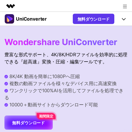
UniConverter
無料ダウンロード
製品
AIGCサービス
製品
法人・教育・パートナー
Wondershare UniConverter
ユーティリティ
概要
UniConverter-動画変換ソフト
機能
企業情報
豊富な形式サポート、4K/8K/HDRファイルを効率的に処理
ソリューション
New
UniConverter Windows版
できる『超高速』変換・圧縮・編集ツールです。
プラン＆価格
オンラインツール
音声をテキストに
音声ファイルや動画ファイルを正
UniConverter Mac版
New
8K/4K 動画を簡単に1080Pへ圧縮
確かつ便利にテキストに変換
サポート
Ver17へアップグレード
オンライン動画圧縮ツール
複数の動画ファイルを様々なデバイス用に高速変換
動画・画像の無料圧縮
ワンクリックで100%AIを活用してファイルを処理でき
Hot
使い方&コツ
る
動画変換
10000＋動画サイトからダウンロード可能
【簡単】複数の動画ファイルを
操作ガイド
Hot
特集ページ
様々なデバイス用に高速変換
オンライン動画変換ツール
動画関連のコツ
無料ダウンロード
動画・音声・画像の無料変換
サポート
AI 機能