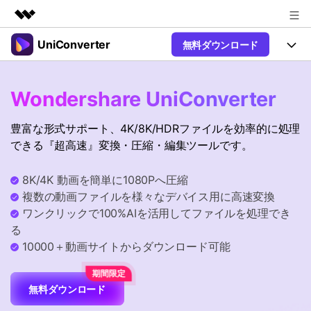
UniConverter
無料ダウンロード
製品
AIGCサービス
製品
法人・教育・パートナー
Wondershare UniConverter
ユーティリティ
概要
UniConverter-動画変換ソフト
機能
企業情報
豊富な形式サポート、4K/8K/HDRファイルを効率的に処理
ソリューション
New
UniConverter Windows版
できる『超高速』変換・圧縮・編集ツールです。
プラン＆価格
オンラインツール
音声をテキストに
音声ファイルや動画ファイルを正
UniConverter Mac版
New
8K/4K 動画を簡単に1080Pへ圧縮
確かつ便利にテキストに変換
サポート
Ver17へアップグレード
オンライン動画圧縮ツール
複数の動画ファイルを様々なデバイス用に高速変換
動画・画像の無料圧縮
ワンクリックで100%AIを活用してファイルを処理でき
Hot
使い方&コツ
る
動画変換
10000＋動画サイトからダウンロード可能
【簡単】複数の動画ファイルを
操作ガイド
Hot
特集ページ
様々なデバイス用に高速変換
オンライン動画変換ツール
動画関連のコツ
無料ダウンロード
動画・音声・画像の無料変換
サポート
AI 機能