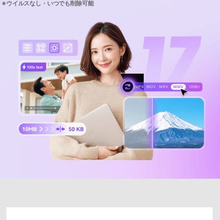
サポートセンター
購入
購入
ログイン
音声/動画
動作環境
search
バージョン履歴