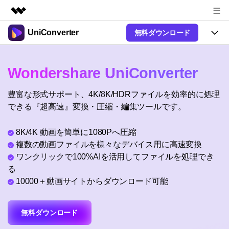
UniConverter
無料ダウンロード
製品
AIGCサービス
製品
法人・教育・パートナー
Wondershare UniConverter
ユーティリティ
概要
UniConverter-動画変換ソフト
機能
企業情報
豊富な形式サポート、4K/8K/HDRファイルを効率的に処理
ソリューション
New
UniConverter Windows版
できる『超高速』変換・圧縮・編集ツールです。
オンラインツール
プラン＆価格
音声をテキストに
音声ファイルや動画ファイルを正
UniConverter Mac版
New
8K/4K 動画を簡単に1080Pへ圧縮
確かつ便利にテキストに変換
Ver17へアップグレード
サポート
オンライン動画圧縮ツール
複数の動画ファイルを様々なデバイス用に高速変換
動画・画像の無料圧縮
ワンクリックで100%AIを活用してファイルを処理でき
使い方&コツ
Hot
る
動画変換
10000＋動画サイトからダウンロード可能
【簡単】複数の動画ファイルを
操作ガイド
特集ページ
Hot
様々なデバイス用に高速変換
オンライン動画変換ツール
動画関連のコツ
サポート
動画・音声・画像の無料変換
無料ダウンロード
AI 機能