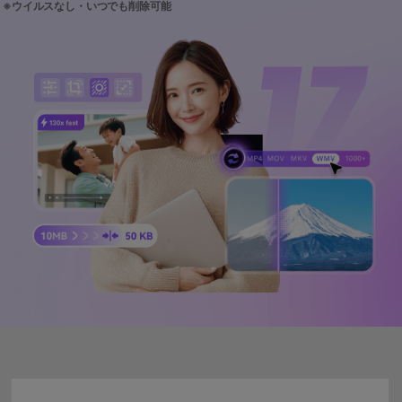
サポートセンター
購入
購入
ログイン
音声/動画
動作環境
search
バージョン履歴