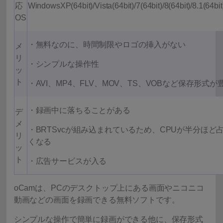
応
WindowsXP(64bit)/Vista(64bit)/7(64bit)/8(64bit)/8.1(64bit
OS
・無料なのに、時間制限やロゴの挿入がない
メ
リ
・シンプルな操作性
ッ
ト
・AVI、MP4、FLV、MOV、TS、VOBなど保存形式が
・録画中に落ちることがある
デ
メ
・BRTSvcが組み込まれているため、CPUが半分ほど
リ
くなる
ッ
ト
・広告サービスが入る
oCamは、PCのデスクトップ上にある画面やニコニコ
動画などの画面を録画できる無料ソフトです。
シンプルな操作で簡単に録画ができる他に、保存形式