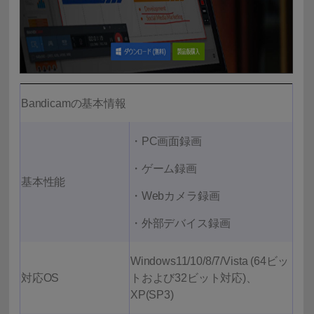
Bandicamの基本情報
・PC画面録画
・ゲーム録画
基本性能
・Webカメラ録画
・外部デバイス録画
Windows11/10/8/7/Vista (64ビッ
対応OS
トおよび32ビット対応)、
XP(SP3)