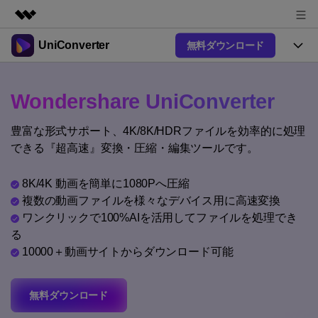
UniConverter
無料ダウンロード
製品
AIGCサービス
製品
法人・教育・パートナー
Wondershare UniConverter
ユーティリティ
概要
UniConverter-動画変換ソフト
機能
企業情報
豊富な形式サポート、4K/8K/HDRファイルを効率的に処理
ソリューション
New
UniConverter Windows版
できる『超高速』変換・圧縮・編集ツールです。
オンラインツール
プラン＆価格
音声をテキストに
音声ファイルや動画ファイルを正
UniConverter Mac版
New
8K/4K 動画を簡単に1080Pへ圧縮
確かつ便利にテキストに変換
Ver17へアップグレード
サポート
オンライン動画圧縮ツール
複数の動画ファイルを様々なデバイス用に高速変換
動画・画像の無料圧縮
ワンクリックで100%AIを活用してファイルを処理でき
使い方&コツ
Hot
る
動画変換
10000＋動画サイトからダウンロード可能
【簡単】複数の動画ファイルを
操作ガイド
特集ページ
Hot
様々なデバイス用に高速変換
オンライン動画変換ツール
動画関連のコツ
サポート
動画・音声・画像の無料変換
無料ダウンロード
AI 機能