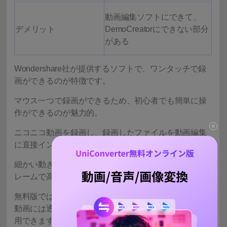
動画編集ソフトにできて、
デメリット
DemoCreatorにできない部分
がある
Wondershare社が提供するソフトで、ワンタッチで録
画ができるのが特徴です。
マウス一つで録画ができるため、初心者でも簡単に操
作ができるのが魅力的。
ニコニコ動画を録画し、録画したファイルを動画編集
に直接インポートされるため、編集作業も簡単です。
細かい動きがあるゲーム実況の動画でも、最大120フ
レームで高画質に録画ができます。
無料版では録画可能時間の制限やエクスポートされた
動画には透かしが入りますが、有料版と同じ機能を使
用できます。