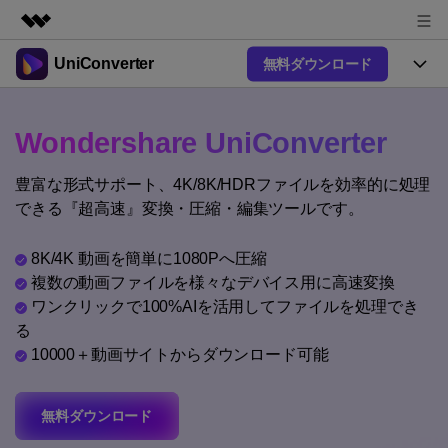
UniConverter
無料ダウンロード
製品
AIGCサービス
製品
法人・教育・パートナー
Wondershare UniConverter
ユーティリティ
概要
UniConverter-動画変換ソフト
機能
企業情報
豊富な形式サポート、4K/8K/HDRファイルを効率的に処理
ソリューション
New
UniConverter Windows版
できる『超高速』変換・圧縮・編集ツールです。
オンラインツール
プラン＆価格
音声をテキストに
音声ファイルや動画ファイルを正
UniConverter Mac版
New
8K/4K 動画を簡単に1080Pへ圧縮
確かつ便利にテキストに変換
Ver17へアップグレード
サポート
オンライン動画圧縮ツール
複数の動画ファイルを様々なデバイス用に高速変換
動画・画像の無料圧縮
ワンクリックで100%AIを活用してファイルを処理でき
使い方&コツ
Hot
る
動画変換
10000＋動画サイトからダウンロード可能
【簡単】複数の動画ファイルを
操作ガイド
特集ページ
Hot
様々なデバイス用に高速変換
オンライン動画変換ツール
動画関連のコツ
サポート
動画・音声・画像の無料変換
無料ダウンロード
AI 機能