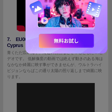
7. EU001 - Ultra HD 4K - The Colors of
Cyprus
青くただ広い海や、海辺の自然などを中心とした4Kビ
デオです。 低解像度の動画では絶えず動きのある海は
なかなか綺麗に映す事ができませんが、ウルトラハイ
ビジョンならばこの通り太陽の照り返しまで綺麗に映
ります。