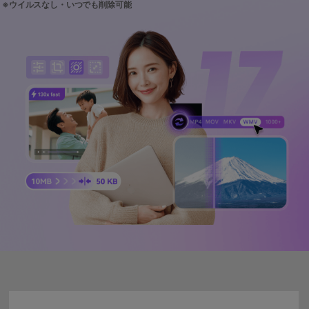
サポートセンター
購入
購入
ログイン
音声/動画
動作環境
search
バージョン履歴