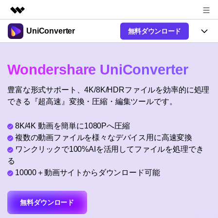
UniConverter
無料ダウンロード
製品
AIGCサービス
製品
法人・教育・パートナー
Wondershare UniConverter
ユーティリティ
概要
UniConverter-動画変換ソフト
機能
企業情報
豊富な形式サポート、4K/8K/HDRファイルを効率的に処理
ソリューション
New
UniConverter Windows版
できる『超高速』変換・圧縮・編集ツールです。
オンラインツール
プラン＆価格
音声をテキストに
音声ファイルや動画ファイルを正
UniConverter Mac版
New
8K/4K 動画を簡単に1080Pへ圧縮
確かつ便利にテキストに変換
Ver17へアップグレード
サポート
オンライン動画圧縮ツール
複数の動画ファイルを様々なデバイス用に高速変換
動画・画像の無料圧縮
ワンクリックで100%AIを活用してファイルを処理でき
使い方&コツ
Hot
る
動画変換
10000＋動画サイトからダウンロード可能
【簡単】複数の動画ファイルを
操作ガイド
特集ページ
Hot
様々なデバイス用に高速変換
オンライン動画変換ツール
動画関連のコツ
サポート
動画・音声・画像の無料変換
無料ダウンロード
AI 機能