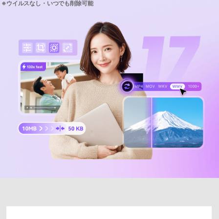
サポートセンター
購入
購入
ログイン
音声/動画
動作環境
search
バージョン履歴