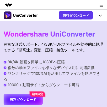
UniConverter
無料ダウンロード
製品
AIGCサービス
製品
法人・教育・パートナー
Wondershare UniConverter
ユーティリティ
概要
UniConverter-動画変換ソフト
機能
企業情報
豊富な形式サポート、4K/8K/HDRファイルを効率的に処理
ソリューション
New
UniConverter Windows版
できる『超高速』変換・圧縮・編集ツールです。
プラン＆価格
オンラインツール
音声をテキストに
音声ファイルや動画ファイルを正
UniConverter Mac版
New
8K/4K 動画を簡単に1080Pへ圧縮
確かつ便利にテキストに変換
サポート
Ver17へアップグレード
オンライン動画圧縮ツール
複数の動画ファイルを様々なデバイス用に高速変換
動画・画像の無料圧縮
ワンクリックで100%AIを活用してファイルを処理でき
Hot
使い方&コツ
る
動画変換
10000＋動画サイトからダウンロード可能
【簡単】複数の動画ファイルを
操作ガイド
Hot
特集ページ
様々なデバイス用に高速変換
オンライン動画変換ツール
動画関連のコツ
無料ダウンロード
動画・音声・画像の無料変換
サポート
AI 機能