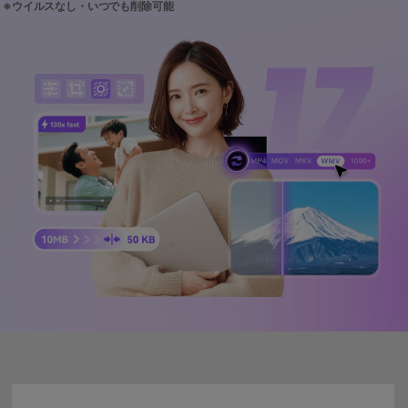
サポートセンター
購入
購入
ログイン
音声/動画
動作環境
search
バージョン履歴