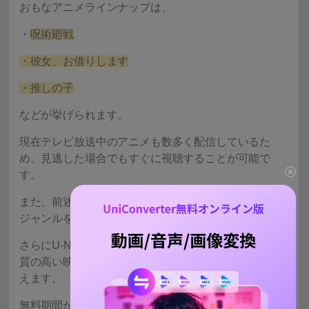
おもなアニメラインナップは、
・
呪術廻戦
・彼女、お借りします
・推しの子
などが挙げられます。
現在テレビ放送中のアニメも数多く配信しているた
め、見逃した場合でもすぐに視聴することが可能で
す。
また、前述の通りアニメ以外の作品も見放題であり、
ジャンルを問わず楽しむことができるでしょう。
さらにU-NEXTは、画質や音質にもこだわっており、
質の高い映像を快適に鑑賞できる点も魅力であると言
えます。
無料期間が終了した後の月額料金は「2,189円（税