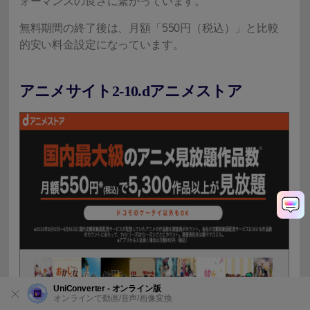
ォーマンスの良さに繋がっています。
無料期間の終了後は、月額「550円（税込）」と比較
的安い料金設定になっています。
アニメサイト2-10.dアニメストア
UniConverter - オンライン版
オンラインで動画/音声/画像変換