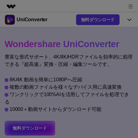
UniConverter
無料ダウンロード
製品
AIGCサービス
製品
法人・教育・パートナー
Wondershare UniConverter
ユーティリティ
概要
UniConverter-動画変換ソフト
機能
企業情報
豊富な形式サポート、4K/8K/HDRファイルを効率的に処理
ソリューション
New
UniConverter Windows版
できる『超高速』変換・圧縮・編集ツールです。
オンラインツール
プラン＆価格
音声をテキストに
音声ファイルや動画ファイルを正
UniConverter Mac版
New
8K/4K 動画を簡単に1080Pへ圧縮
確かつ便利にテキストに変換
Ver17へアップグレード
サポート
オンライン動画圧縮ツール
複数の動画ファイルを様々なデバイス用に高速変換
動画・画像の無料圧縮
ワンクリックで100%AIを活用してファイルを処理でき
使い方&コツ
Hot
る
動画変換
10000＋動画サイトからダウンロード可能
【簡単】複数の動画ファイルを
操作ガイド
特集ページ
Hot
様々なデバイス用に高速変換
オンライン動画変換ツール
動画関連のコツ
サポート
動画・音声・画像の無料変換
無料ダウンロード
AI 機能