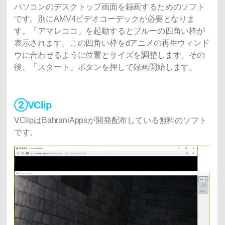
パソコンのデスクトップ画面を録画するためのソフト
です。別にAMV4ビデオコーデックが必要となりま
す。「アマレココ」を起動するとブルーの四角い枠が
表示されます。この四角い枠をdアニメの再生ウィンド
ウに合わせるように位置とサイズを調整します。その
後、「スタート」ボタンを押して録画開始します。
②VClip
VClipはBahraniAppsが開発配布している無料のソフト
です。