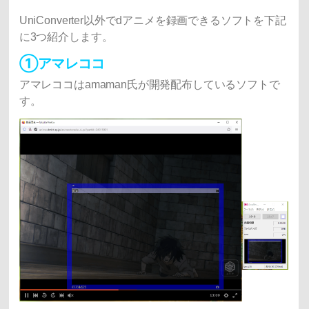
UniConverter以外でdアニメを録画できるソフトを下記
に3つ紹介します。
①アマレココ
アマレココはamaman氏が開発配布しているソフトで
す。