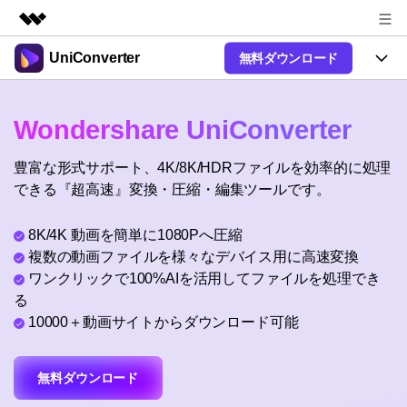
UniConverter
無料ダウンロード
製品
AIGCサービス
製品
法人・教育・パートナー
Wondershare UniConverter
ユーティリティ
概要
UniConverter-動画変換ソフト
機能
企業情報
豊富な形式サポート、4K/8K/HDRファイルを効率的に処理
ソリューション
New
UniConverter Windows版
できる『超高速』変換・圧縮・編集ツールです。
オンラインツール
プラン＆価格
音声をテキストに
音声ファイルや動画ファイルを正
UniConverter Mac版
New
8K/4K 動画を簡単に1080Pへ圧縮
確かつ便利にテキストに変換
Ver17へアップグレード
サポート
オンライン動画圧縮ツール
複数の動画ファイルを様々なデバイス用に高速変換
動画・画像の無料圧縮
ワンクリックで100%AIを活用してファイルを処理でき
使い方&コツ
Hot
る
動画変換
10000＋動画サイトからダウンロード可能
【簡単】複数の動画ファイルを
操作ガイド
特集ページ
Hot
様々なデバイス用に高速変換
オンライン動画変換ツール
動画関連のコツ
サポート
動画・音声・画像の無料変換
無料ダウンロード
AI 機能