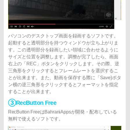
パソコンのデスクトップ画面を録画するソフトです。
起動すると透明部分を持つウィンドウが立ち上がりま
す。この透明部分を録画したい領域に合わせるように
サイズと位置を調整します。調整が完了したら、画面
右上の「REC」ボタンをクリックします。その際、逆
三角形をクリックするとフレームレートを選択するこ
とが出来ます。また、動画を保存する際に「Save}ボタ
ン横の逆三角形をクリックするとフォーマットを指定
することが出来ます。
③RecButton Free
RecButton FreeはBahraniAppsが開発・配布している
無料で使えるソフトです。