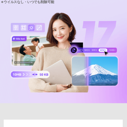
サポートセンター
購入
購入
ログイン
音声/動画
動作環境
search
バージョン履歴