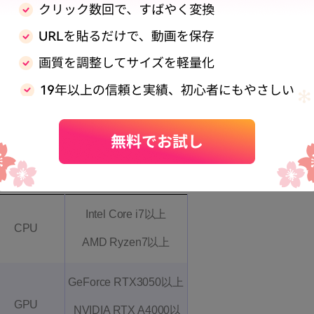
単に解説します。
体
程度のスペックを備えたパソコンが必要になります。なぜなら
配信をすると、映像が遅延したり画面がカクカクしたりするか
スペックは、以下の通りです。
Intel Core i7以上
CPU
AMD Ryzen7以上
GeForce RTX3050以上
GPU
NVIDIA RTX A4000以