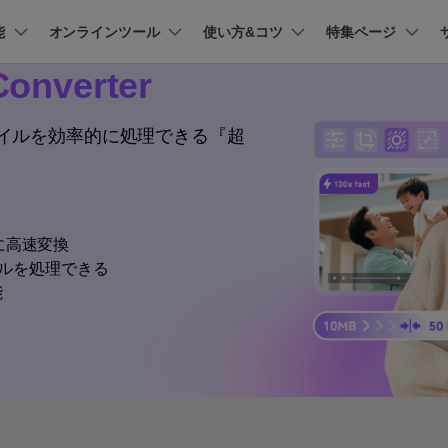
能
法人・教育・パートナー
オンラインツール
使い方&コツ
企業情報
特集ページ
プラン＆価格
onverter
ョン
ユーテ
会社概要
AI 機能
New
創業者メッセージ
動作環境
UniConverter-動画変換ソフト
ューション
PDF編集
作図＆製図
動画編集＆変換
データ
ファイルを効率的に処理できる『超
オンライン動画圧縮ツール
ソフト
採用情報
AI動画補正 >
AI 画像補正 >
UniConverter Windows版
t
PDFelement
EdrawMind
Filmora
Recover
動画・画像の無料圧縮
け
PDF編集ソフト
データ復
お問い合わせ
EdrawMax
UniConverter
UniConverter Mac版
テキスト読み上げ >
シーン検出 >
PDFelement Cloud
Repairit
Hot
電子署名とクラウドサービス
動画・写
に高速変換
オンライン動画変換ツール
ハイライト自動検出
透かし編集 >
HiPDF
Dr.Fone
イルを処理できる
PDF編集オンラインツール
スマート
>
動画・音声・画像の無料変換
能
Mobile
ボーカルリムーバー
ボイスチェンジャー
スマホ間
>
>
FamiSa
子供の安
もっと見る >