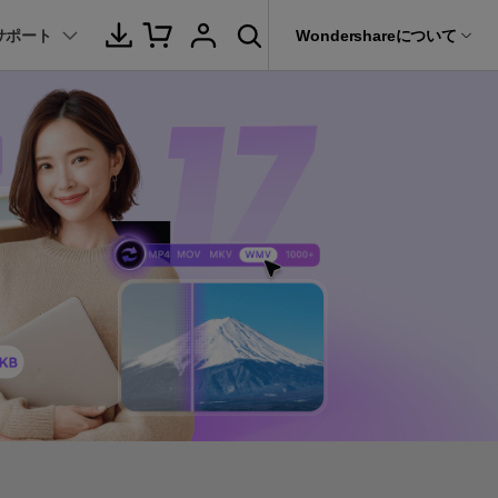
サポート
サポート
Wondershareについて
ィリティ
会社情報
音声/動画
教育現場で活用
バージョン履歴
復元・バックアップ
データ復元・転送
法人様向けお問い合わせ窓口
動画関連のコツ
YouTube関連
動画・音声変換 >
プレーヤー >
it
Dr.Fone
パートナープログラム
動画・音楽変換
元ソフト
活用シーン
Recoverit
動画ダウンロード
Wondershareについて
動画・音声圧縮 >
動画・音声結合 >
真・ファイル修復ソフト
動画圧縮
サポートセンター
動画・音声編集 >
音声をテキストに >
フォン管理ソフト
もっと見る >>
その他の機能 >
録画・録音 >
Trans
のデータ転送ソフト
DVD・CD作成 >
fe
全を守るアプリ