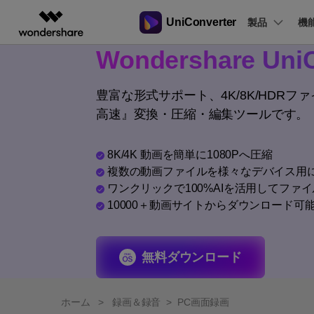
UniConverter
製品
製品
機
Wondershare UniC
AIGCサービス
概要
ソリューシ
動画変換
New
サポートセンター
動画編集＆変換
作図＆製図
PDF ソリ
法人向け
音声をテキストに
操作ガイド
豊富な形式サポート、4K/8K/HDR
音声ファイルや動画ファイルを正
多機能ビデオ処理
高速』変換・圧縮・編集ツールです。
Filmora
EdrawMax
PDFelemen
学生・教員向け
Windowsユーザー向
確かつ便利にテキストに変換
動画編集ソフト
ベクタードローソフト
代理店募集
Macユーザー向け
UniConverter
EdrawMind
8K/4K 動画を簡単に1080Pへ圧縮
Hot
動画変換ソフト
マインドマップソフト
複数の動画ファイルを様々なデバイス用
ガイドビデオ
動画変換
パートナープログ
DVD Memory
ラム
ワンクリックで100%AIを活用してファ
【簡単】複数の動画ファイルを
DVD作成ソフト
10000＋動画サイトからダウンロード可
様々なデバイス用に高速変換
DemoCreator
画面録画ソフト
Media.io
無料ダウンロード
AI動画・画像・音楽ジェネレーター
SelfyzAI
AI動画・画像編集アプリ
ホーム
>
録画＆録音
>
PC画面録画