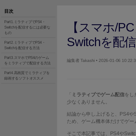
ToMoviee AI
オールインワンAI生成プラットフォーム
目次
Part1.ミラティブでPS4・
【スマホ/P
Switchを配信するには必要な
もの
Switchを
Part2.ミラティブでPS4・
Switchを配信する方法
Part3.スマホでPS4のゲーム
編集者
Takashi
• 2026-01-06 10:22:
をミラティブで配信する方法
Part4.高画質でミラティブを
録画するソフトオススメ
「
ミラティブでゲーム配信
をし
少なくありません。
結論から申し上げると、PS4や
ため、ゲーム機本体だけでゲー
そこで本記事では、PS4やSw