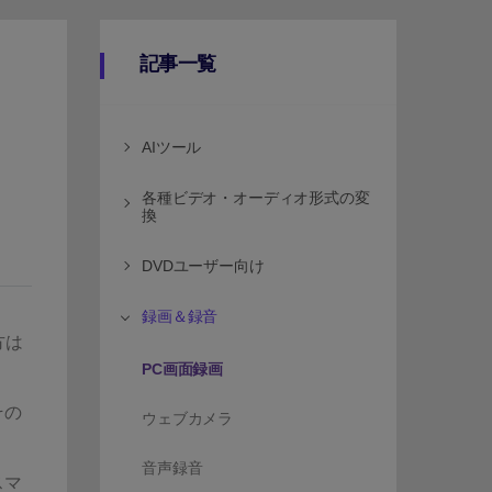
記事一覧
AIツール
各種ビデオ・オーディオ形式の変
換
DVDユーザー向け
録画＆録音
方は
PC画面録画
その
ウェブカメラ
音声録音
スマ