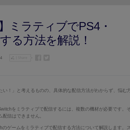
Wondershare製品一覧
C】ミラティブでPS4・
配信する方法を解説！
34
たい！」と考えるものの、具体的な配信方法がわからず、悩む
Switchをミラティブで配信するには、複数の機材が必要です。
ム配信はできません。
itchのゲームをミラティブで配信する方法について解説します。