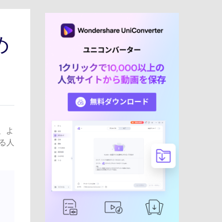
め
や、よ
る人