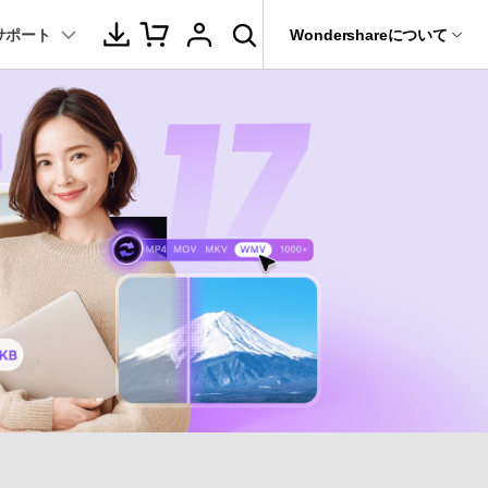
サポート
サポート
Wondershareについて
ィリティ
会社情報
音声/動画
教育現場で活用
バージョン履歴
復元・バックアップ
データ復元・転送
法人様向けお問い合わせ窓口
動画関連のコツ
YouTube関連
動画・音声変換 >
プレーヤー >
it
Dr.Fone
パートナープログラム
動画・音楽変換
元ソフト
活用シーン
Recoverit
動画ダウンロード
Wondershareについて
動画・音声圧縮 >
動画・音声結合 >
真・ファイル修復ソフト
動画圧縮
サポートセンター
動画・音声編集 >
音声をテキストに >
フォン管理ソフト
もっと見る >>
その他の機能 >
録画・録音 >
Trans
のデータ転送ソフト
DVD・CD作成 >
fe
全を守るアプリ