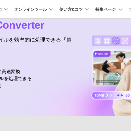
能
法人・教育・パートナー
オンラインツール
使い方&コツ
企業情報
特集ページ
プラン＆価格
onverter
ョン
ユーテ
会社概要
AI 機能
New
創業者メッセージ
動作環境
UniConverter-動画変換ソフト
ューション
PDF編集
作図＆製図
動画編集＆変換
データ
ファイルを効率的に処理できる『超
オンライン動画圧縮ツール
ソフト
採用情報
AI動画補正 >
AI 画像補正 >
UniConverter Windows版
t
PDFelement
EdrawMind
Filmora
Recover
動画・画像の無料圧縮
け
PDF編集ソフト
データ復
お問い合わせ
EdrawMax
UniConverter
UniConverter Mac版
テキスト読み上げ >
シーン検出 >
PDFelement Cloud
Repairit
Hot
電子署名とクラウドサービス
動画・写
に高速変換
オンライン動画変換ツール
ハイライト自動検出
透かし編集 >
HiPDF
Dr.Fone
イルを処理できる
PDF編集オンラインツール
スマート
>
動画・音声・画像の無料変換
能
Mobile
ボーカルリムーバー
ボイスチェンジャー
スマホ間
>
>
FamiSa
子供の安
もっと見る >