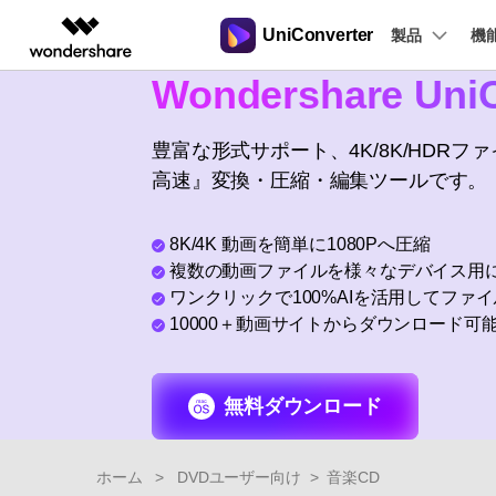
UniConverter
製品
製品
機
Wondershare UniC
AIGCサービス
概要
ソリューシ
動画変換
New
サポートセンター
動画編集＆変換
作図＆製図
PDF ソリ
法人向け
音声をテキストに
操作ガイド
豊富な形式サポート、4K/8K/HDR
音声ファイルや動画ファイルを正
多機能ビデオ処理
高速』変換・圧縮・編集ツールです。
Filmora
EdrawMax
PDFelemen
学生・教員向け
Windowsユーザー向
確かつ便利にテキストに変換
動画編集ソフト
ベクタードローソフト
代理店募集
Macユーザー向け
UniConverter
EdrawMind
8K/4K 動画を簡単に1080Pへ圧縮
Hot
動画変換ソフト
マインドマップソフト
複数の動画ファイルを様々なデバイス用
ガイドビデオ
動画変換
パートナープログ
DVD Memory
ラム
ワンクリックで100%AIを活用してファ
【簡単】複数の動画ファイルを
DVD作成ソフト
10000＋動画サイトからダウンロード可
様々なデバイス用に高速変換
DemoCreator
画面録画ソフト
Media.io
無料ダウンロード
AI動画・画像・音楽ジェネレーター
SelfyzAI
AI動画・画像編集アプリ
ホーム
>
DVDユーザー向け
>
音楽CD