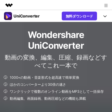
UniConverter
無料ダウンロード
製品
AIGCサービス
製品
法人・教育・パートナー
Wondershare
ユーティリティ
概要
UniConverter-動画変換ソフト
機能
企業情報
UniConverter
ソリューション
New
UniConverter Windows版
プラン＆価格
オンラインツール
音声をテキストに
動画の変換、編集、圧縮、録画などす
音声ファイルや動画ファイルを正
UniConverter Mac版
New
べてこれ一本で
確かつ便利にテキストに変換
サポート
Ver17へアップグレード
オンライン動画圧縮ツール
動画・画像の無料圧縮
1000+の動画・音楽形式を超高速で簡単変換
Hot
使い方&コツ
動画変換
ほかのコンバーターより30倍の速さ
【簡単】複数の動画ファイルを
操作ガイド
ワンクリックで複数のオンライン動画をMP3として一括保存
Hot
特集ページ
様々なデバイス用に高速変換
動画編集、画面録画、動画圧縮などの機能も満載
オンライン動画変換ツール
動画関連のコツ
動画・音声・画像の無料変換
サポート
AI 機能