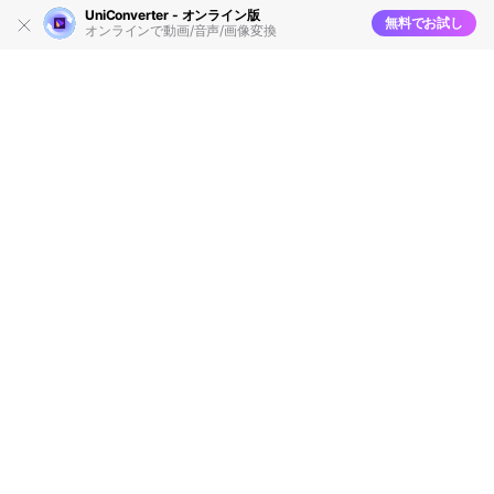
UniConverter - オンライン版
無料でお試し
オンラインで動画/音声/画像変換
Mac OSXでVOBをMP4に変換する
やり方
編集者
Takashi
• 2026-03-30 14:07:30
VOB形式(.vob)とは、DVD-Videoにおけるデータ格納形式
として、映像をはじめ音声、字幕、メニューなどの情報を
ひとつのオブジェクトにして 格納することができるデータ
構造のことです。
Wondershare『
UniConverter（旧名：スーパーメデイア