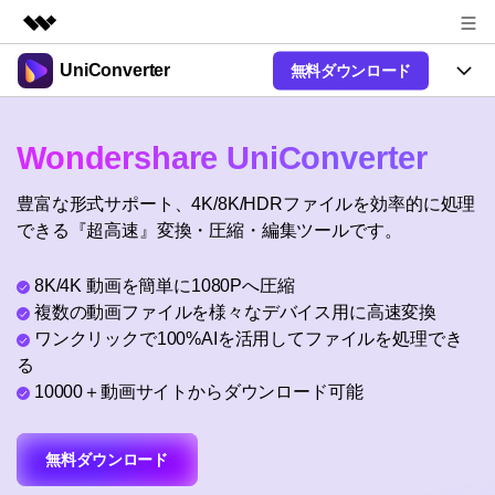
UniConverter
無料ダウンロード
製品
AIGCサービス
製品
法人・教育・パートナー
Wondershare UniConverter
ユーティリティ
概要
UniConverter-動画変換ソフト
機能
企業情報
豊富な形式サポート、4K/8K/HDRファイルを効率的に処理
ソリューション
New
UniConverter Windows版
できる『超高速』変換・圧縮・編集ツールです。
オンラインツール
プラン＆価格
音声をテキストに
音声ファイルや動画ファイルを正
UniConverter Mac版
New
8K/4K 動画を簡単に1080Pへ圧縮
確かつ便利にテキストに変換
Ver17へアップグレード
サポート
オンライン動画圧縮ツール
複数の動画ファイルを様々なデバイス用に高速変換
動画・画像の無料圧縮
ワンクリックで100%AIを活用してファイルを処理でき
使い方&コツ
Hot
る
動画変換
10000＋動画サイトからダウンロード可能
【簡単】複数の動画ファイルを
操作ガイド
特集ページ
Hot
様々なデバイス用に高速変換
オンライン動画変換ツール
動画関連のコツ
サポート
動画・音声・画像の無料変換
無料ダウンロード
AI 機能