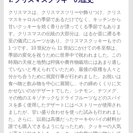
クリスマスは、クリスマスツリーや飾りつけ、クリス
マスキャロルの季節であるだけでなく、キッチンから
甘いクッキーを焼く香りが漂ってくる季節でもありま
す。クリスマスの伝統の大部分は、はるか昔に遡る冬
至の儀式にルーツがあり、クリスマスクッキーもその
1 つです。10 世紀から 11 世紀にかけての冬至祭は、
季節の変化を祝うために世界中で祝われました。この
時期の天候と地勢は狩猟や農作物栽培にはあまり適し
ていないと考えられていたため、最後の収穫を人々と
分かち合うために祝賀行事が行われました。お祝いは
食べ物と飲み物を中心に展開し、その締めくくりに欠
かせないのがデザートでした。シナモン、ナツメグ、
その他のエキゾチックなドライフルーツなどのスパイ
スを多く使用したデザートにはペストリーが使用され
ましたが、甘い盛り合わせを使った試みも行われまし
た。さらに、以前は高価だったケーキやパイの材料が
誰でも購入できるようになったため、クッキーの人気