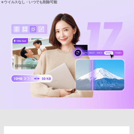
サポートセンター
購入
購入
ログイン
音声/動画
動作環境
search
バージョン履歴