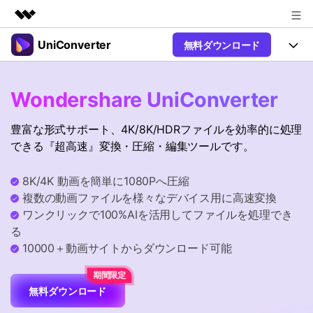
UniConverter
無料ダウンロード
製品
AIGCサービス
製品
法人・教育・パートナー
Wondershare UniConverter
ユーティリティ
概要
UniConverter-動画変換ソフト
機能
企業情報
豊富な形式サポート、4K/8K/HDRファイルを効率的に処理
ソリューション
New
UniConverter Windows版
できる『超高速』変換・圧縮・編集ツールです。
プラン＆価格
オンラインツール
音声をテキストに
音声ファイルや動画ファイルを正
UniConverter Mac版
New
8K/4K 動画を簡単に1080Pへ圧縮
確かつ便利にテキストに変換
サポート
Ver17へアップグレード
オンライン動画圧縮ツール
複数の動画ファイルを様々なデバイス用に高速変換
動画・画像の無料圧縮
ワンクリックで100%AIを活用してファイルを処理でき
Hot
使い方&コツ
る
動画変換
10000＋動画サイトからダウンロード可能
【簡単】複数の動画ファイルを
操作ガイド
Hot
特集ページ
様々なデバイス用に高速変換
オンライン動画変換ツール
動画関連のコツ
無料ダウンロード
動画・音声・画像の無料変換
サポート
AI 機能