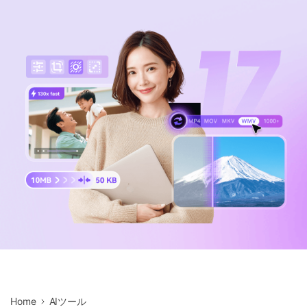
サポートセンター
購入
音声/動画
ログイン
動作環境
search
バージョン履歴
Home
AIツール