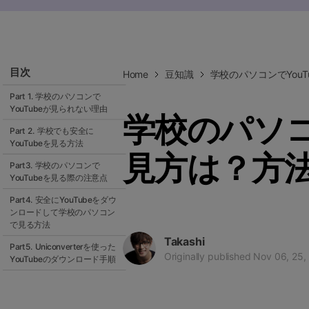
ToMoviee AI
オールインワンAI生成プラットフォーム
目次
Home
豆知識
学校のパソコンでYou
Part 1. 学校のパソコンで
YouTubeが見られない理由
学校のパソコ
Part 2. 学校でも安全に
YouTubeを見る方法
見方は？方
Part3. 学校のパソコンで
YouTubeを見る際の注意点
Part4. 安全にYouTubeをダウ
ンロードして学校のパソコン
で見る方法
Takashi
Part5. Uniconverterを使った
Originally published Nov 06, 25
YouTubeのダウンロード手順