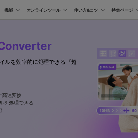
プラン＆価格
機能
法人・教育・パートナー
オンラインツール
企業情報
使い方&コツ
特集ページ
ョン
ユーテ
会社概要
AI 機能
New
動作環境
創業者メッセージ
UniConverter-動画変換ソフト
ューション
PDF編集
作図＆製図
動画編集＆変換
データ
Converter
オンライン動画圧縮ツール
ソフト
採用情報
AI動画補正 >
AI 画像補正 >
UniConverter Windows版
t
PDFelement
EdrawMind
Filmora
Recover
動画・画像の無料圧縮
け
PDF編集ソフト
データ復
ファイルを効率的に処理できる『超
お問い合わせ
EdrawMax
UniConverter
テキスト読み上げ >
シーン検出 >
UniConverter Mac版
PDFelement Cloud
Repairit
Hot
電子署名とクラウドサービス
動画・写
ハイライト自動検出
透かし編集 >
オンライン動画変換ツール
HiPDF
Dr.Fone
PDF編集オンラインツール
スマート
>
動画・音声・画像の無料変換
に高速変換
Mobile
ボーカルリムーバー
ボイスチェンジャー
スマホ間
イルを処理できる
>
>
能
FamiSa
子供の安
もっと見る >