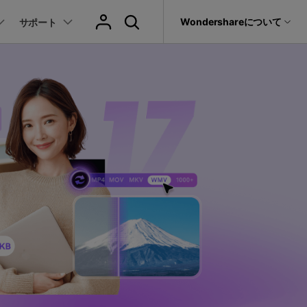
サポート
Wondershareについて
サポート
ィリティ
会社情報
音声/動画
教育現場で活用
バージョン履歴
復元・バックアップ
データ復元・転送
法人様向けお問い合わせ窓口
動画関連のコツ
YouTube関連
動画・音声変換 >
プレーヤー >
it
Dr.Fone
パートナープログラム
動画・音楽変換
元ソフト
活用シーン
Recoverit
Wondershareについて
動画ダウンロード
動画・音声圧縮 >
動画・音声結合 >
真・ファイル修復ソフト
動画圧縮
サポートセンター
動画・音声編集 >
音声をテキストに >
フォン管理ソフト
もっと見る >>
その他の機能 >
録画・録音 >
Trans
のデータ転送ソフト
DVD・CD作成 >
fe
全を守るアプリ