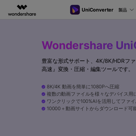
UniConverter
製品
製品
AIGCサービス
概要
ソリューシ
動画変換
New
サポートセンター
動画編集＆変換
作図＆製図
PDF ソリ
法人向け
音声をテキストに
操作ガイド
Wondershare Uni
音声ファイルや動画ファイルを正
多機能ビデオ処理
Filmora
EdrawMax
PDFelemen
学生・教員向け
Windowsユーザー向
確かつ便利にテキストに変換
動画編集ソフト
ベクタードローソフト
豊富な形式サポート、4K/8K/HDR
代理店募集
Macユーザー向け
UniConverter
EdrawMind
高速』変換・圧縮・編集ツールです。
Hot
動画変換ソフト
マインドマップソフト
ガイドビデオ
動画変換
パートナープログ
DVD Memory
ラム
【簡単】複数の動画ファイルを
DVD作成ソフト
8K/4K 動画を簡単に1080Pへ圧縮
様々なデバイス用に高速変換
複数の動画ファイルを様々なデバイス用
DemoCreator
画面録画ソフト
ワンクリックで100%AIを活用してファ
10000＋動画サイトからダウンロード可
Media.io
AI動画・画像・音楽ジェネレーター
SelfyzAI
AI動画・画像編集アプリ