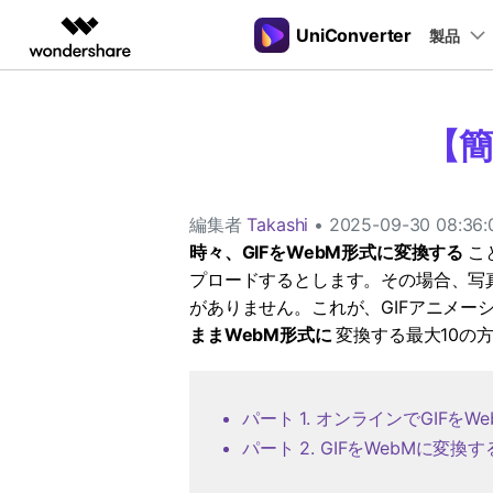
UniConverter
製品
製品
AIGCサービス
概要
ソリューシ
動画変換
New
サポートセンター
【簡
動画編集＆変換
作図＆製図
PDF ソリ
法人向け
音声をテキストに
操作ガイド
音声ファイルや動画ファイルを正
多機能ビデオ処理
Filmora
EdrawMax
PDFelemen
学生・教員向け
Windowsユーザー向
確かつ便利にテキストに変換
動画編集ソフト
ベクタードローソフト
編集者
Takashi
• 2025-09-30 08:36:
代理店募集
Macユーザー向け
UniConverter
EdrawMind
時々、GIFをWebM形式に変換する
こ
Hot
動画変換ソフト
マインドマップソフト
ガイドビデオ
動画変換
パートナープログ
プロードするとします。その場合、写真
DVD Memory
ラム
【簡単】複数の動画ファイルを
DVD作成ソフト
がありません。これが、GIFアニメー
様々なデバイス用に高速変換
ままWebM形式に
変換する最大10の
DemoCreator
画面録画ソフト
Media.io
AI動画・画像・音楽ジェネレーター
パート 1. オンラインでGIFを
SelfyzAI
パート 2. GIFをWebMに変
AI動画・画像編集アプリ