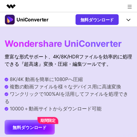
UniConverter
無料ダウンロード
製品
AIGCサービス
製品
法人・教育・パートナー
Wondershare UniConverter
ユーティリティ
概要
UniConverter-動画変換ソフト
機能
企業情報
豊富な形式サポート、4K/8K/HDRファイルを効率的に処理
ソリューション
New
UniConverter Windows版
できる『超高速』変換・圧縮・編集ツールです。
プラン＆価格
オンラインツール
音声をテキストに
音声ファイルや動画ファイルを正
UniConverter Mac版
New
8K/4K 動画を簡単に1080Pへ圧縮
確かつ便利にテキストに変換
サポート
Ver17へアップグレード
オンライン動画圧縮ツール
複数の動画ファイルを様々なデバイス用に高速変換
動画・画像の無料圧縮
ワンクリックで100%AIを活用してファイルを処理でき
Hot
使い方&コツ
る
動画変換
10000＋動画サイトからダウンロード可能
【簡単】複数の動画ファイルを
操作ガイド
Hot
特集ページ
様々なデバイス用に高速変換
オンライン動画変換ツール
動画関連のコツ
無料ダウンロード
動画・音声・画像の無料変換
サポート
AI 機能