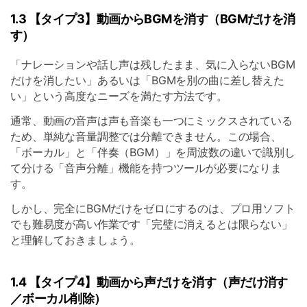
1.3 【タイプ3】動画からBGMを消す（BGMだけを消
す）
「ナレーションや話し声は残したまま、気に入らないBGM
だけを消したい」あるいは「BGMを別の曲に差し替えた
い」という高度なニーズを満たす方法です。
通常、動画の音声は声も音楽も一つにミックスされている
ため、単純な音量調整では分離できません。この場合、
「ボーカル」と「伴奏（BGM）」を周波数の違いで識別し
て分ける「音声分離」機能を持つツールが必要になりま
す。
しかし、完全にBGMだけをゼロにするのは、プロ用ソフト
でも難易度が高い作業です「完璧に消えるとは限らない」
と理解しておきましょう。
1.4 【タイプ4】動画から声だけを消す（声だけ消す
／ボーカル削除）