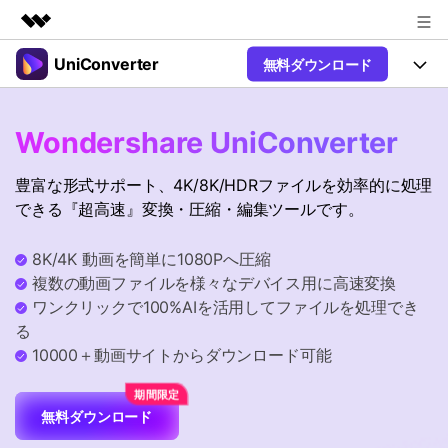
UniConverter
無料ダウンロード
製品
AIGCサービス
製品
法人・教育・パートナー
Wondershare UniConverter
ユーティリティ
概要
UniConverter-動画変換ソフト
機能
企業情報
豊富な形式サポート、4K/8K/HDRファイルを効率的に処理
ソリューション
New
UniConverter Windows版
できる『超高速』変換・圧縮・編集ツールです。
プラン＆価格
オンラインツール
音声をテキストに
音声ファイルや動画ファイルを正
UniConverter Mac版
New
8K/4K 動画を簡単に1080Pへ圧縮
確かつ便利にテキストに変換
サポート
Ver17へアップグレード
オンライン動画圧縮ツール
複数の動画ファイルを様々なデバイス用に高速変換
動画・画像の無料圧縮
ワンクリックで100%AIを活用してファイルを処理でき
Hot
使い方&コツ
る
動画変換
10000＋動画サイトからダウンロード可能
【簡単】複数の動画ファイルを
操作ガイド
Hot
特集ページ
様々なデバイス用に高速変換
オンライン動画変換ツール
動画関連のコツ
無料ダウンロード
動画・音声・画像の無料変換
サポート
AI 機能