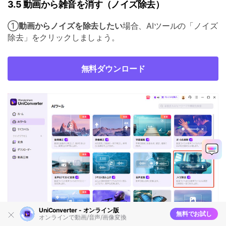
3.5 動画から雑音を消す（ノイズ除去）
①
動画からノイズを除去したい
場合、AIツールの「ノイズ
除去」をクリックしましょう。
無料ダウンロード
UniConverter - オンライン版
無料でお試し
オンラインで動画/音声/画像変換