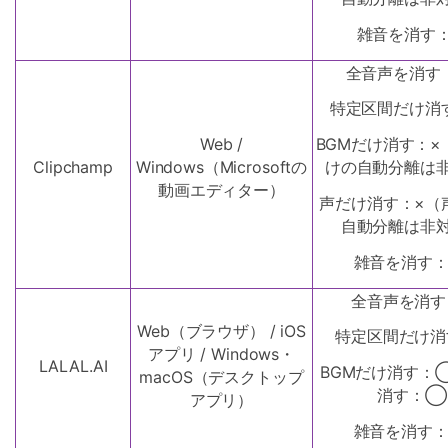
雑音を消す
全音声を消す
特定区間だけ消
Web /
BGMだけ消す：×
Clipchamp
Windows（Microsoftの
けの自動分離は
動画エディター）
声だけ消す：×（
自動分離は非
雑音を消す
全音声を消す
Web（ブラウザ） / iOS
特定区間だけ消
アプリ / Windows・
LALAL.AI
BGMだけ消す：
macOS（デスクトップ
消す：◯
アプリ）
雑音を消す