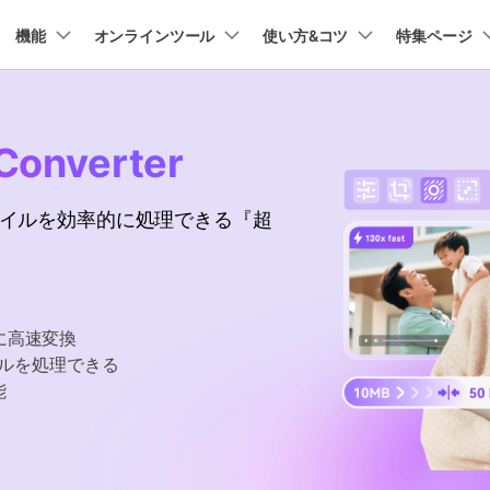
プラン＆価格
機能
法人・教育・パートナー
オンラインツール
企業情報
使い方&コツ
特集ページ
ョン
ユーテ
会社概要
AI 機能
New
動作環境
創業者メッセージ
UniConverter-動画変換ソフト
ューション
PDF編集
作図＆製図
動画編集＆変換
データ
Converter
オンライン動画圧縮ツール
ソフト
採用情報
AI動画補正 >
AI 画像補正 >
UniConverter Windows版
t
PDFelement
EdrawMind
Filmora
Recover
動画・画像の無料圧縮
け
PDF編集ソフト
データ復
ファイルを効率的に処理できる『超
お問い合わせ
EdrawMax
UniConverter
テキスト読み上げ >
シーン検出 >
UniConverter Mac版
PDFelement Cloud
Repairit
Hot
電子署名とクラウドサービス
動画・写
ハイライト自動検出
透かし編集 >
オンライン動画変換ツール
HiPDF
Dr.Fone
PDF編集オンラインツール
スマート
>
動画・音声・画像の無料変換
に高速変換
Mobile
ボーカルリムーバー
ボイスチェンジャー
スマホ間
イルを処理できる
>
>
能
FamiSa
子供の安
もっと見る >