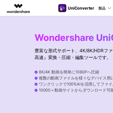
UniConverter
製品
製品
AIGCサービス
概要
ソリューシ
動画変換
New
サポートセンター
動画編集＆変換
作図＆製図
PDF ソリ
法人向け
音声をテキストに
操作ガイド
Wondershare Uni
音声ファイルや動画ファイルを正
多機能ビデオ処理
Filmora
EdrawMax
PDFelemen
学生・教員向け
Windowsユーザー向
確かつ便利にテキストに変換
動画編集ソフト
ベクタードローソフト
豊富な形式サポート、4K/8K/HDR
代理店募集
Macユーザー向け
UniConverter
EdrawMind
高速』変換・圧縮・編集ツールです。
Hot
動画変換ソフト
マインドマップソフト
ガイドビデオ
動画変換
パートナープログ
DVD Memory
ラム
【簡単】複数の動画ファイルを
DVD作成ソフト
8K/4K 動画を簡単に1080Pへ圧縮
様々なデバイス用に高速変換
複数の動画ファイルを様々なデバイス用
DemoCreator
画面録画ソフト
ワンクリックで100%AIを活用してファ
10000＋動画サイトからダウンロード可
Media.io
AI動画・画像・音楽ジェネレーター
SelfyzAI
AI動画・画像編集アプリ