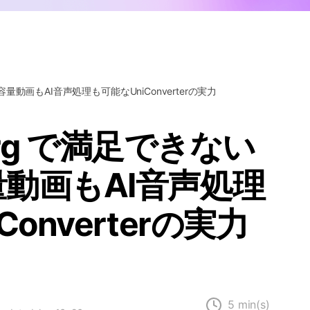
Wondershare製品一覧
大容量動画もAI音声処理も可能なUniConverterの実力
.org で満足できない
動画もAI音声処理
onverterの実力
5 min(s)