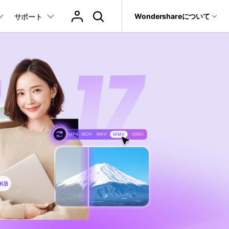
サポート
Wondershareについて
サポート
ィリティ
会社情報
音声/動画
教育現場で活用
バージョン履歴
復元・バックアップ
データ復元・転送
法人様向けお問い合わせ窓口
動画関連のコツ
YouTube関連
動画・音声変換 >
プレーヤー >
it
Dr.Fone
パートナープログラム
動画・音楽変換
元ソフト
活用シーン
Recoverit
Wondershareについて
動画ダウンロード
動画・音声圧縮 >
動画・音声結合 >
真・ファイル修復ソフト
動画圧縮
サポートセンター
動画・音声編集 >
音声をテキストに >
フォン管理ソフト
もっと見る >>
その他の機能 >
録画・録音 >
Trans
のデータ転送ソフト
DVD・CD作成 >
fe
全を守るアプリ