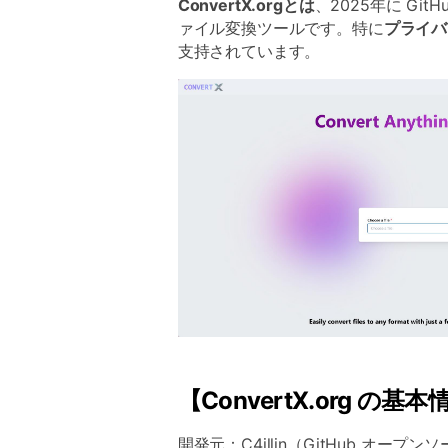
ConvertX.orgとは
、2025年に G
ァイル変換ツールです。特に
プライバ
支持されています。
【ConvertX.org の基
開発元：C4illin（GitHub オープ