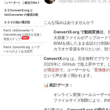
Originally published Jan 12, 26,
ンバーター）｜総合力No.1
2-2 ConvertX.org と
UniConverter の徹底比較
こんな悩みはありませんか？
2-3 その他の選択肢
Part3. UniConverter で
ConvertX.org で動画変換
後、
ConvertX.org の弱点を克服！
大容量ファイルがアップロード
実践ステップ
BGMを残したまま会話だけ削除した
Part4. ConvertX.org ユーザ
カラオケ音源を作りたいが、別
ーからのよくある質問
ConvertX
.org は、完全無料でブ
2025年に GitHub で急上昇中です
が限定的
で、ユーザーから
「変換後の
という声が多く聞かれます。
📊 統計データ：
オンライン変換ツールユーザーの
ファイルサイズ制限により、約
本記事では、
ConvertX.org の弱