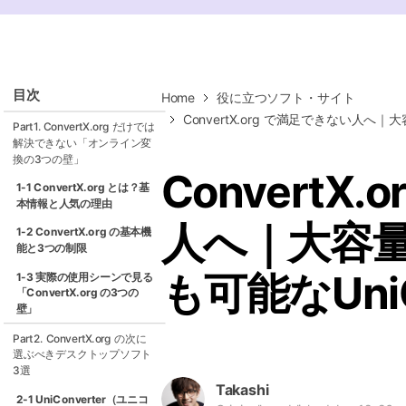
ToMoviee AI
オールインワンAI生成プラットフォーム
目次
Home
役に立つソフト・サイト
ConvertX.org で満足できない人へ｜
Part1. ConvertX.org だけでは
解決できない「オンライン変
換の3つの壁」
ConvertX
1-1 ConvertX.org とは？基
本情報と人気の理由
人へ｜大容量
1-2 ConvertX.org の基本機
能と3つの制限
も可能なUniC
1-3 実際の使用シーンで見る
「ConvertX.org の3つの
壁」
Part2. ConvertX.org の次に
選ぶべきデスクトップソフト
3選
Takashi
2-1 UniConverter（ユニコ