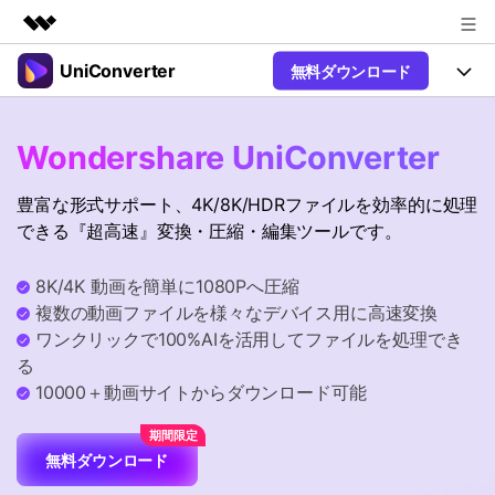
UniConverter
無料ダウンロード
製品
AIGCサービス
製品
法人・教育・パートナー
Wondershare UniConverter
ユーティリティ
概要
UniConverter-動画変換ソフト
機能
企業情報
豊富な形式サポート、4K/8K/HDRファイルを効率的に処理
ソリューション
New
UniConverter Windows版
できる『超高速』変換・圧縮・編集ツールです。
プラン＆価格
オンラインツール
音声をテキストに
音声ファイルや動画ファイルを正
UniConverter Mac版
New
8K/4K 動画を簡単に1080Pへ圧縮
確かつ便利にテキストに変換
サポート
Ver17へアップグレード
オンライン動画圧縮ツール
複数の動画ファイルを様々なデバイス用に高速変換
動画・画像の無料圧縮
ワンクリックで100%AIを活用してファイルを処理でき
Hot
使い方&コツ
る
動画変換
10000＋動画サイトからダウンロード可能
【簡単】複数の動画ファイルを
操作ガイド
Hot
特集ページ
様々なデバイス用に高速変換
オンライン動画変換ツール
動画関連のコツ
無料ダウンロード
動画・音声・画像の無料変換
サポート
AI 機能