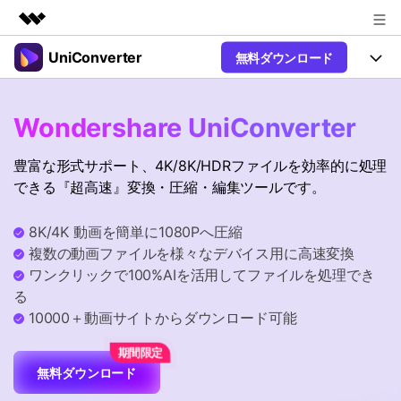
UniConverter
無料ダウンロード
製品
AIGCサービス
製品
法人・教育・パートナー
Wondershare UniConverter
ユーティリティ
概要
UniConverter-動画変換ソフト
機能
企業情報
豊富な形式サポート、4K/8K/HDRファイルを効率的に処理
ソリューション
New
UniConverter Windows版
できる『超高速』変換・圧縮・編集ツールです。
プラン＆価格
オンラインツール
音声をテキストに
音声ファイルや動画ファイルを正
UniConverter Mac版
New
8K/4K 動画を簡単に1080Pへ圧縮
確かつ便利にテキストに変換
サポート
Ver17へアップグレード
オンライン動画圧縮ツール
複数の動画ファイルを様々なデバイス用に高速変換
動画・画像の無料圧縮
ワンクリックで100%AIを活用してファイルを処理でき
Hot
使い方&コツ
る
動画変換
10000＋動画サイトからダウンロード可能
【簡単】複数の動画ファイルを
操作ガイド
Hot
特集ページ
様々なデバイス用に高速変換
オンライン動画変換ツール
動画関連のコツ
無料ダウンロード
動画・音声・画像の無料変換
サポート
AI 機能