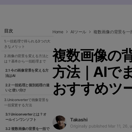
ToMoviee AI
オールインワンAI生成プラットフォーム
目次
Home
AIツール
複数画像の背景を一
1.一括処理で得られる3つの大
きなメリット
複数画像の
2.画像の背景を変える方法と
は？基本から一括処理まで
方法｜AIで
2.1 今の画像背景を変える方
法はAI
おすすめツ
2.2 一括処理と個別処理の違
いと使い分け
3.Uniconverterで画像背景を
一括変更する方法
3.1 Uniconverterとは？オ
Takashi
ールインワンソフト
Originally published Mar 11, 26, 
3.2 複数画像の背景を一括で