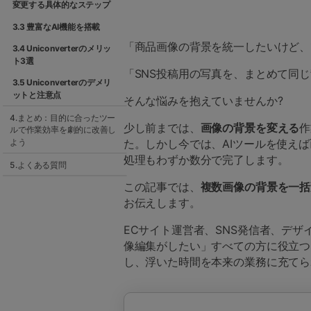
変更する具体的なステップ
3.3 豊富なAI機能を搭載
「商品画像の背景を統一したいけど、
3.4 Uniconverterのメリッ
ト3選
「SNS投稿用の写真を、まとめて同
3.5 Uniconverterのデメリ
ットと注意点
そんな悩みを抱えていませんか?
4.まとめ：目的に合ったツー
少し前までは、
画像の背景を変える
作
ルで作業効率を劇的に改善し
た。しかし今では、AIツールを使えば
よう
処理もわずか数分で完了します。
5.よくある質問
この記事では、
複数画像の背景を一括
お伝えします。
ECサイト運営者、SNS発信者、デ
像編集がしたい」すべての方に役立つ
し、浮いた時間を本来の業務に充てら