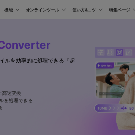
プラン＆価格
機能
法人・教育・パートナー
オンラインツール
企業情報
使い方&コツ
特集ページ
ョン
ユーテ
会社概要
AI 機能
New
動作環境
創業者メッセージ
UniConverter-動画変換ソフト
ューション
PDF編集
作図＆製図
動画編集＆変換
データ
Converter
オンライン動画圧縮ツール
ソフト
採用情報
AI動画補正 >
AI 画像補正 >
UniConverter Windows版
t
PDFelement
EdrawMind
Filmora
Recover
動画・画像の無料圧縮
け
PDF編集ソフト
データ復
ファイルを効率的に処理できる『超
お問い合わせ
EdrawMax
UniConverter
テキスト読み上げ >
シーン検出 >
UniConverter Mac版
PDFelement Cloud
Repairit
Hot
電子署名とクラウドサービス
動画・写
ハイライト自動検出
透かし編集 >
オンライン動画変換ツール
HiPDF
Dr.Fone
PDF編集オンラインツール
スマート
>
動画・音声・画像の無料変換
に高速変換
Mobile
ボーカルリムーバー
ボイスチェンジャー
スマホ間
イルを処理できる
>
>
能
FamiSa
子供の安
もっと見る >