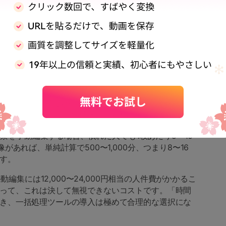
的に向上します。具体的には次の3つのメリットがあり
短縮
わずか数分で処理完了。手動なら1時間以上かかる作業
。
で背景を手動編集する場合、慣れた人でも1枚あたり5〜10
があれば、単純計算で500〜1,000分、つまり8〜16
す。
手動編集には12,000〜24,000円相当の人件費がかかるこ
って、これは決して無視できないコストです。「時間
き、一括処理ツールの導入は極めて合理的な選択にな