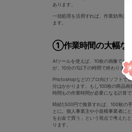
あります。
一括処理を活用すれば、作業効率は劇
ます。
①作業時間の大幅な
AIツールを使えば、10枚の画像でも
が、10分の1以下の時間で終わります
Photoshopなどのプロ向けソフト
分はかかります。もし100枚の商品画像
時間もの作業時間が必要になる計算で
時給1,500円で換算すれば、100枚の
とに。個人事業主や小規模事業者にと
をお金で買う」という視点で考えたと
ります。