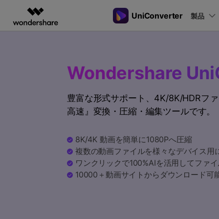
UniConverter
製品
製品
AIGCサービス
概要
ソリューシ
動画変換
New
サポートセンター
動画編集＆変換
作図＆製図
PDF ソリ
法人向け
音声をテキストに
操作ガイド
Wondershare Uni
音声ファイルや動画ファイルを正
多機能ビデオ処理
Filmora
EdrawMax
PDFelemen
学生・教員向け
Windowsユーザー向
確かつ便利にテキストに変換
動画編集ソフト
ベクタードローソフト
豊富な形式サポート、4K/8K/HDR
代理店募集
Macユーザー向け
UniConverter
EdrawMind
高速』変換・圧縮・編集ツールです。
Hot
動画変換ソフト
マインドマップソフト
ガイドビデオ
動画変換
パートナープログ
DVD Memory
ラム
【簡単】複数の動画ファイルを
DVD作成ソフト
8K/4K 動画を簡単に1080Pへ圧縮
様々なデバイス用に高速変換
複数の動画ファイルを様々なデバイス用
DemoCreator
画面録画ソフト
ワンクリックで100%AIを活用してファ
10000＋動画サイトからダウンロード可
Media.io
AI動画・画像・音楽ジェネレーター
SelfyzAI
AI動画・画像編集アプリ