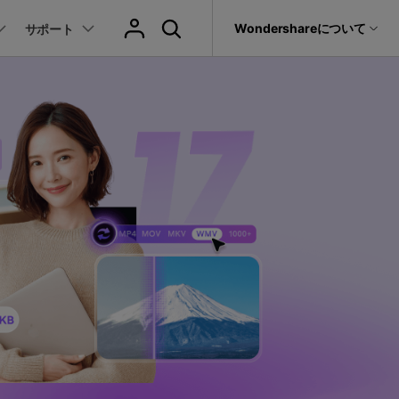
サポート
Wondershareについて
サポート
ィリティ
会社情報
音声/動画
教育現場で活用
バージョン履歴
復元・バックアップ
データ復元・転送
法人様向けお問い合わせ窓口
動画関連のコツ
YouTube関連
動画・音声変換 >
プレーヤー >
it
Dr.Fone
Wondershareについて
動画・音楽変換
元ソフト
活用シーン
Recoverit
サポートセンター
動画ダウンロード
動画・音声圧縮 >
動画・音声結合 >
真・ファイル修復ソフト
動画圧縮
動画・音声編集 >
音声をテキストに >
フォン管理ソフト
もっと見る >>
その他の機能 >
録画・録音 >
Trans
のデータ転送ソフト
DVD・CD作成 >
fe
全を守るアプリ