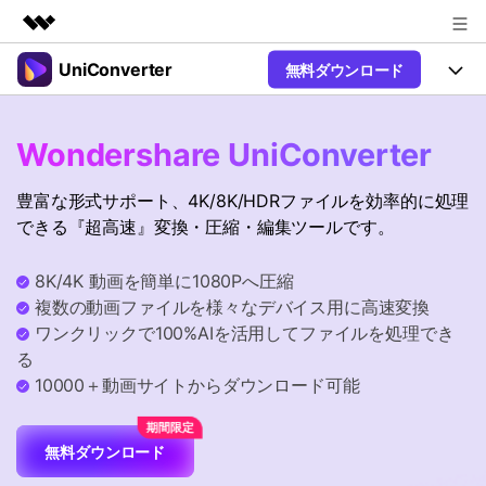
UniConverter
無料ダウンロード
製品
AIGCサービス
製品
法人・教育・パートナー
Wondershare UniConverter
ユーティリティ
概要
UniConverter-動画変換ソフト
機能
企業情報
豊富な形式サポート、4K/8K/HDRファイルを効率的に処理
ソリューション
New
UniConverter Windows版
できる『超高速』変換・圧縮・編集ツールです。
プラン＆価格
オンラインツール
音声をテキストに
音声ファイルや動画ファイルを正
UniConverter Mac版
New
8K/4K 動画を簡単に1080Pへ圧縮
確かつ便利にテキストに変換
サポート
Ver17へアップグレード
オンライン動画圧縮ツール
複数の動画ファイルを様々なデバイス用に高速変換
動画・画像の無料圧縮
ワンクリックで100%AIを活用してファイルを処理でき
Hot
使い方&コツ
る
動画変換
10000＋動画サイトからダウンロード可能
【簡単】複数の動画ファイルを
操作ガイド
Hot
特集ページ
様々なデバイス用に高速変換
オンライン動画変換ツール
動画関連のコツ
無料ダウンロード
動画・音声・画像の無料変換
サポート
AI 機能