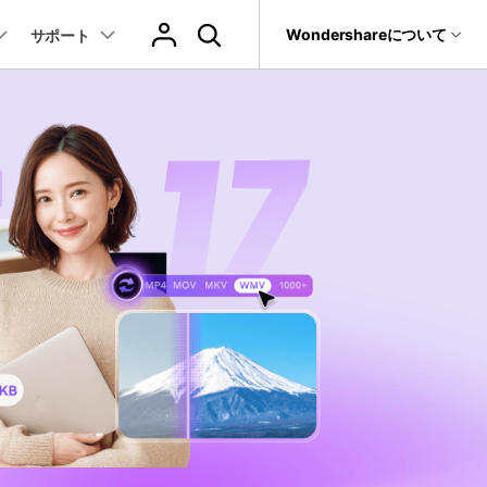
サポート
Wondershareについて
サポート
ィリティ
会社情報
音声/動画
教育現場で活用
バージョン履歴
復元・バックアップ
データ復元・転送
法人様向けお問い合わせ窓口
動画関連のコツ
YouTube関連
動画・音声変換 >
プレーヤー >
it
Dr.Fone
Wondershareについて
動画・音楽変換
元ソフト
活用シーン
Recoverit
サポートセンター
動画ダウンロード
動画・音声圧縮 >
動画・音声結合 >
真・ファイル修復ソフト
動画圧縮
動画・音声編集 >
音声をテキストに >
フォン管理ソフト
もっと見る >>
その他の機能 >
録画・録音 >
Trans
のデータ転送ソフト
DVD・CD作成 >
fe
全を守るアプリ