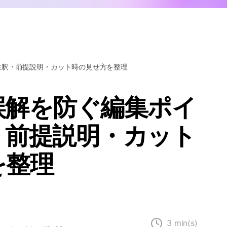
Wondershare製品一覧
注釈・前提説明・カット時の見せ方を整理
誤解を防ぐ編集ポイ
・前提説明・カット
を整理
3 min(s)