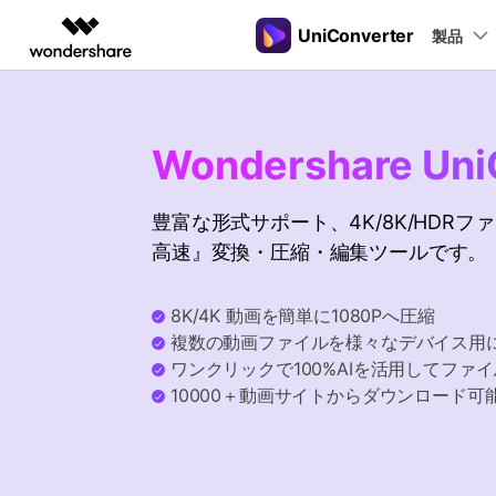
UniConverter
製品
製品
AIGCサービス
概要
ソリューシ
動画変換
New
サポートセンター
動画編集＆変換
作図＆製図
PDF ソリ
法人向け
音声をテキストに
操作ガイド
Wondershare Uni
音声ファイルや動画ファイルを正
多機能ビデオ処理
Filmora
EdrawMax
PDFelemen
学生・教員向け
Windowsユーザー向
確かつ便利にテキストに変換
動画編集ソフト
ベクタードローソフト
豊富な形式サポート、4K/8K/HDR
代理店募集
Macユーザー向け
UniConverter
EdrawMind
高速』変換・圧縮・編集ツールです。
Hot
動画変換ソフト
マインドマップソフト
ガイドビデオ
動画変換
パートナープログ
DVD Memory
ラム
【簡単】複数の動画ファイルを
DVD作成ソフト
8K/4K 動画を簡単に1080Pへ圧縮
様々なデバイス用に高速変換
複数の動画ファイルを様々なデバイス用
DemoCreator
画面録画ソフト
ワンクリックで100%AIを活用してファ
10000＋動画サイトからダウンロード可
Media.io
AI動画・画像・音楽ジェネレーター
SelfyzAI
AI動画・画像編集アプリ