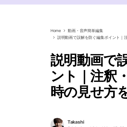
ToMoviee AI
オールインワンAI生成プラットフォーム
Home
動画・音声簡単編集
説明動画で誤解を防ぐ編集ポイント｜
説明動画で
ント｜注釈
時の見せ方
Takashi