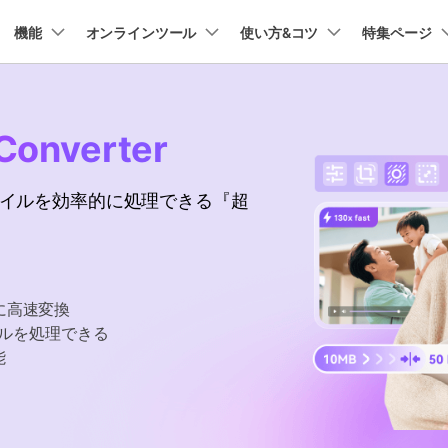
プラン＆価格
機能
法人・教育・パートナー
オンラインツール
企業情報
使い方&コツ
特集ページ
ョン
ユーテ
会社概要
AI 機能
New
動作環境
創業者メッセージ
UniConverter-動画変換ソフト
ューション
PDF編集
作図＆製図
動画編集＆変換
データ
Converter
オンライン動画圧縮ツール
ソフト
採用情報
AI動画補正 >
AI 画像補正 >
UniConverter Windows版
t
PDFelement
EdrawMind
Filmora
Recover
動画・画像の無料圧縮
け
PDF編集ソフト
データ復
ファイルを効率的に処理できる『超
お問い合わせ
EdrawMax
UniConverter
テキスト読み上げ >
シーン検出 >
UniConverter Mac版
PDFelement Cloud
Repairit
Hot
電子署名とクラウドサービス
動画・写
ハイライト自動検出
透かし編集 >
オンライン動画変換ツール
HiPDF
Dr.Fone
PDF編集オンラインツール
スマート
>
動画・音声・画像の無料変換
に高速変換
Mobile
ボーカルリムーバー
ボイスチェンジャー
スマホ間
イルを処理できる
>
>
能
FamiSa
子供の安
もっと見る >